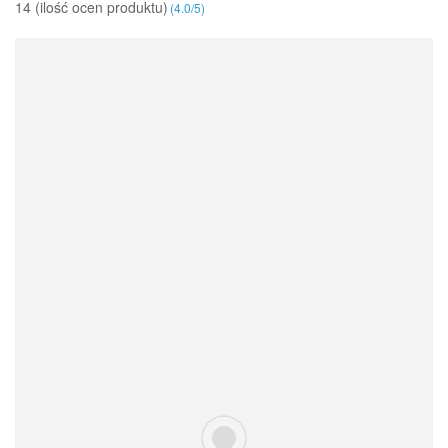
14 (ilość ocen produktu)‎
(
4.0
/
5
)