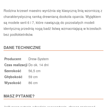
Rodzina krzeseł maestro wyróżnia się klasyczną linią wzorniczą z
charakterystyczną ramką drewnianą dookoła oparcia. Wyjątkiem
są modele serii 6 i 7, które nawiązują do pozostałych modeli
identyczną przednią nogą badź listwą wzmacniającą w krzesłach
bez podłokietników.
DANE TECHNICZNE
Producent
Drew-System
Czas realizacji
Do ok. 14 dni
Szerokość
56,5 cm
Głębokość
59 cm
Wysokość
86 cm
MASZ PYTANIE?
Jeśli masz pytania odnośnie wyposażenia, chcesz zasięgnąć