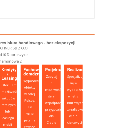
res biura handlowego - bez ekspozycji
CHNER Sp Z O.O.
-410 Dobroszyce
namonowa 2
Kredyty
Fachowe
Projektujesz?
Realizacje
/
doradztwo
Zapytaj
Specjalizujemy
Leasing
Wyposażamy
o
się w
Oferujemy
obiekty
możliwość
wyposażeniu
możliwość
w całej
stałej
wnętrz
zakupów
Polsce,
współpracy,
biurowych,
ratalnych
jeśli
przygotujemy
zrealizowaliśmy
lub
masz
dla
wiele
leasingu
pytanie
Ciebie
ciekawych
mebli
zawsze