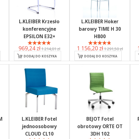
L.KLEIBER Krzesło
L.KLEIBER Hoker
konferencyjne
barowy TIME H 30
EPSILON E32+
H800
969,24 zł
1 156,20 zł
1 214,01 zł
1 291,50 zł
DODAJ DO KOSZYKA
DODAJ DO KOSZYKA
M
L.KLEIBER Fotel
BEJOT Fotel
jednoosobowy
obrotowy ORTE OT
CLOUD CL10
3DH 102