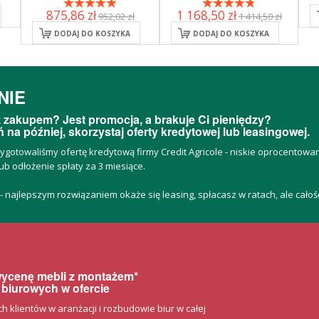
875,86 zł
1 168,50 zł
952,02 zł
1 414,50 zł
DODAJ DO KOSZYKA
DODAJ DO KOSZYKA
NIE
 zakupem? Jest promocja, a brakuje Ci pieniędzy?
 na później, skorzystaj oferty kredytowej lub leasingowej.
zygotowaliśmy ofertę kredytową firmy Credit Agricole - niskie oprocentow
ub odłożenie spłaty za 3 miesiące.
 - najlepszym rozwiązaniem okaże się leasing, spłacasz w ratach, ale cało
 wycenę mebli z montażem*
 biurowych w ofercie
klientów w aranżacji i rozbudowie biur w całej