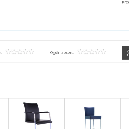
Krz
Z
ąd
Ogólna ocena