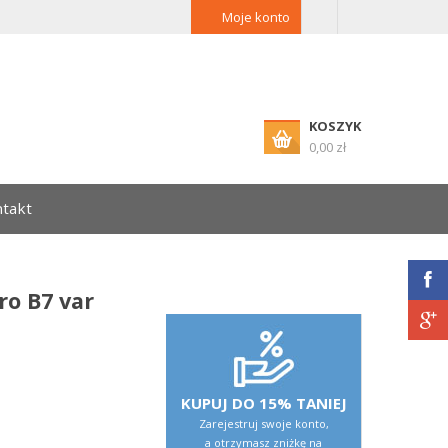
Moje konto
KOSZYK
0,00 zł
takt
o B7 var
KUPUJ DO 15% TANIEJ
Zarejestruj swoje konto,
a otrzymasz zniżkę na