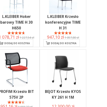
L.KLEIBER Hoker
L.KLEIBER Krzesło
barowy TIME H 30
konferencyjne TIME
H650
H 31
1 078,71 zł
947,10 zł
1 227,54 zł
1 057,80 zł
DODAJ DO KOSZYKA
DODAJ DO KOSZYKA
PROFIM Krzesło BIT
BEJOT Krzesło KYOS
575V 2P
KY 261 H 1M
951,16 zł
12 300,00 zł
1 001,22 zł