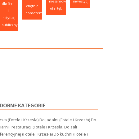
niesamowitą
inwestycji.
dla firm
chętnie
ofertę!.
i
pomożemy.
instytucji
publicznych.
DOBNE KATEGORIE
sła (Fotele i Krzesła)
Do jadalni (Fotele i Krzesła)
Do
arni i restauracji (Fotele i Krzesła)
Do sali
erencyjnej (Fotele i Krzesła)
Do kuchni (Fotele i