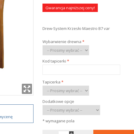
Gwarancja najniższej ceny!
Drew-System Krzesło Maestro B7 var
Wybarwienie drewna
*
Kod tapicerki
*
Tapicerka
*
Dodatkowe opcje
 wycenę
* wymagane pola