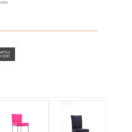
esła)
APISZ
OCENY