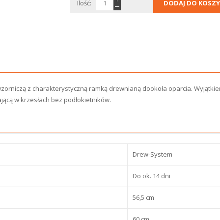
Ilość:
DODAJ DO KOSZY
wzorniczą z charakterystyczną ramką drewnianą dookoła oparcia. Wyjątkiem
jącą w krzesłach bez podłokietników.
Drew-System
Do ok. 14 dni
56,5 cm
60 cm