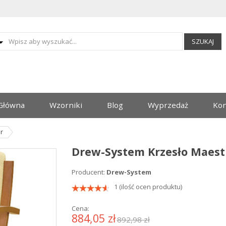
SZUKAJ
Główna
Wzorniki
Blog
Wyprzedaż
Kon
r
Drew-System Krzesło Maestr
Producent:
Drew-System
1 (ilość ocen produktu)
Cena:
884,05 zł
892,98 zł