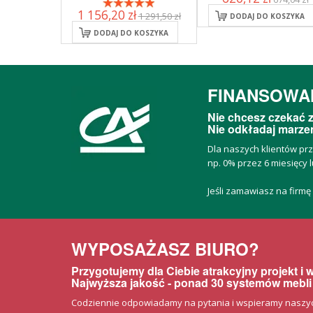
1 156,20 zł
1 291,50 zł
DODAJ DO KOSZYKA
DODAJ DO KOSZYKA
FINANSOWA
Nie chcesz czekać z
Nie odkładaj marzeń
Dla naszych klientów pr
np. 0% przez 6 miesięcy l
Jeśli zamawiasz na firmę
WYPOSAŻASZ BIURO?
Przygotujemy dla Ciebie atrakcyjny projekt i
Najwyższa jakość - ponad 30 systemów mebli
Codziennie odpowiadamy na pytania i wspieramy naszych 