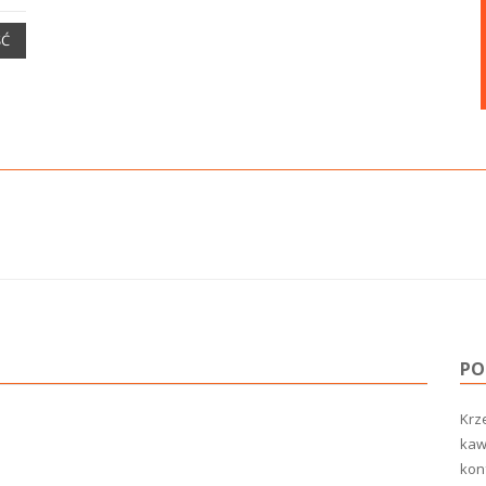
ŚĆ
PO
Krze
kawi
konf