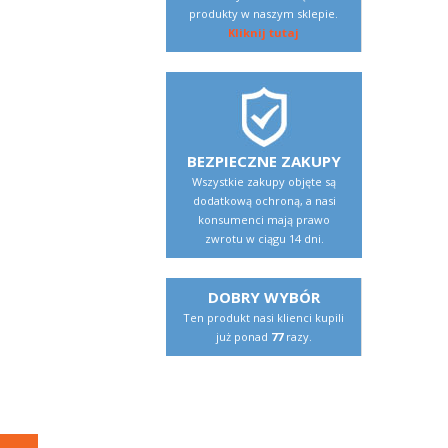
produkty w naszym sklepie.
Kliknij tutaj
BEZPIECZNE ZAKUPY
Wszystkie zakupy objęte są
dodatkową ochroną, a nasi
konsumenci mają prawo
zwrotu w ciągu 14 dni.
DOBRY WYBÓR
Ten produkt nasi klienci kupili
już ponad
77
razy.