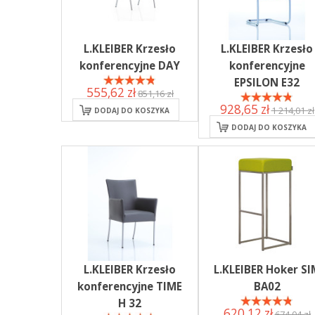
L.KLEIBER Krzesło
L.KLEIBER Krzesło
konferencyjne DAY
konferencyjne
EPSILON E32
555,62 zł
851,16 zł
928,65 zł
1 214,01 zł
DODAJ DO KOSZYKA
DODAJ DO KOSZYKA
L.KLEIBER Krzesło
L.KLEIBER Hoker SI
konferencyjne TIME
BA02
H 32
620,12 zł
674,04 zł