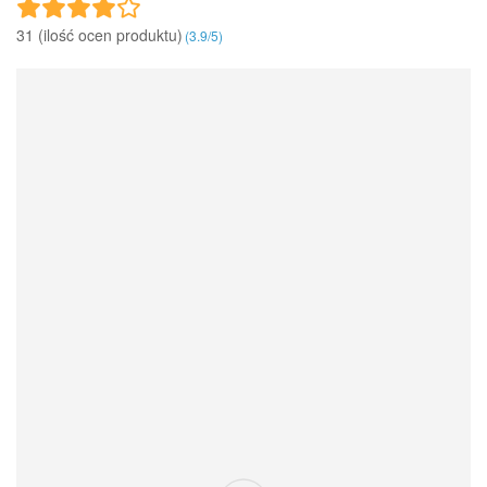
31 (ilość ocen produktu)‎
(
3.9
/
5
)