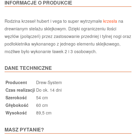
INFORMACJE O PRODUKCIE
Rodzina krzeseł hubert i vega to super wytrzymałe
krzesła
na
drewnianym stelażu sklejkowym. Dzięki ograniczeniu ilości
węzłów (połączeń) przez zastosowanie przedniej i tylnej nogi oraz
podłokietnika wykonanego z jednego elementu sklejkowego,
możliwe było wykonanie ławek 2 i 3 osobowych.
DANE TECHNICZNE
Producent
Drew-System
Czas realizacji
Do ok. 14 dni
Szerokość
54 cm
Głębokość
60 cm
Wysokość
89,5 cm
MASZ PYTANIE?