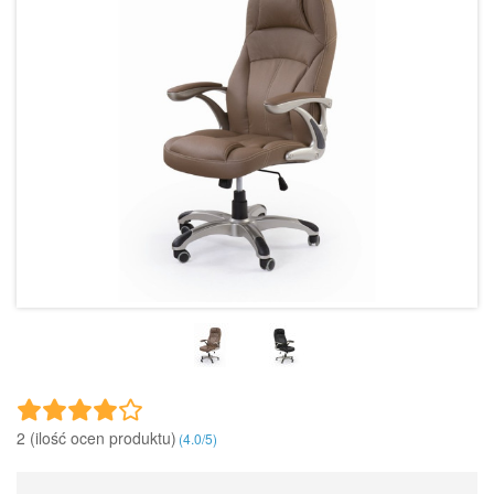
2 (ilość ocen produktu)‎
(
4.0
/
5
)