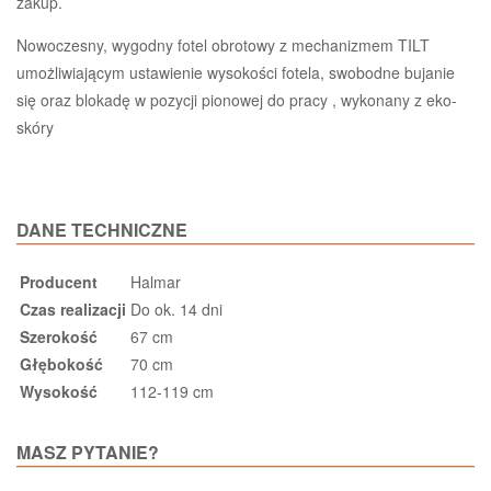
zakup.
Nowoczesny, wygodny fotel obrotowy z mechanizmem TILT
umożliwiającym ustawienie wysokości fotela, swobodne bujanie
się oraz blokadę w pozycji pionowej do pracy , wykonany z eko-
skóry
DANE TECHNICZNE
Producent
Halmar
Czas realizacji
Do ok. 14 dni
Szerokość
67 cm
Głębokość
70 cm
Wysokość
112-119 cm
MASZ PYTANIE?