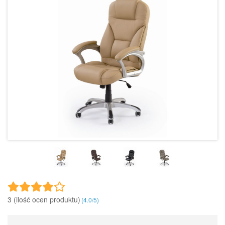
3 (ilość ocen produktu)‎
(
4.0
/
5
)