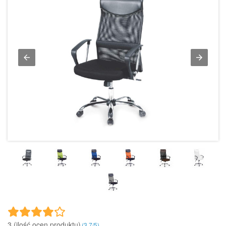
3 (ilość ocen produktu)‎
(
3.7
/
5
)