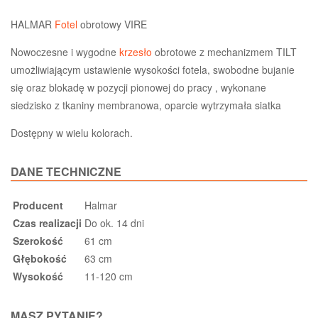
HALMAR
Fotel
obrotowy VIRE
Nowoczesne i wygodne
krzesło
obrotowe z mechanizmem TILT
umożliwiającym ustawienie wysokości fotela, swobodne bujanie
się oraz blokadę w pozycji pionowej do pracy , wykonane
siedzisko z tkaniny membranowa, oparcie wytrzymała siatka
Dostępny w wielu kolorach.
DANE TECHNICZNE
Producent
Halmar
Czas realizacji
Do ok. 14 dni
Szerokość
61 cm
Głębokość
63 cm
Wysokość
11-120 cm
MASZ PYTANIE?