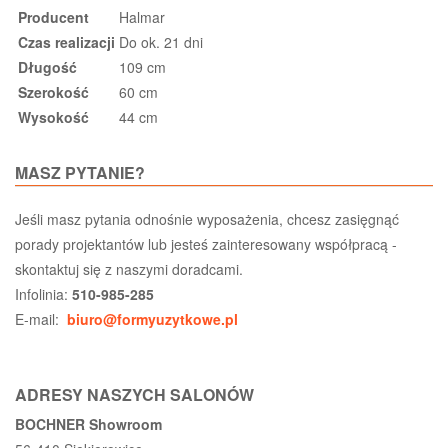
Producent
Halmar
Czas realizacji
Do ok. 21 dni
Długość
109 cm
Szerokość
60 cm
Wysokość
44 cm
MASZ PYTANIE?
Jeśli masz pytania odnośnie wyposażenia, chcesz zasięgnąć
porady projektantów lub jesteś zainteresowany współpracą -
skontaktuj się z naszymi doradcami.
Infolinia:
510-985-285
E-mail:
biuro@formyuzytkowe.pl
ADRESY NASZYCH SALONÓW
BOCHNER Showroom