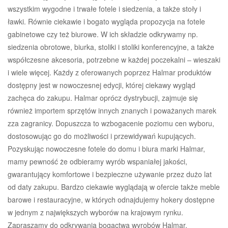
wszystkim wygodne i trwałe fotele i siedzenia, a także stoły i
ławki. Równie ciekawie i bogato wygląda propozycja na fotele
gabinetowe czy też biurowe. W ich składzie odkrywamy np.
siedzenia obrotowe, biurka, stoliki i stoliki konferencyjne, a także
współczesne akcesoria, potrzebne w każdej poczekalni – wieszaki
i wiele więcej. Każdy z oferowanych poprzez Halmar produktów
dostępny jest w nowoczesnej edycji, której ciekawy wygląd
zachęca do zakupu. Halmar oprócz dystrybucji, zajmuje się
również importem sprzętów innych znanych i poważanych marek
zza zagranicy. Dopuszcza to wzbogacenie poziomu cen wyboru,
dostosowując go do możliwości i przewidywań kupujących.
Pozyskując nowoczesne fotele do domu i biura marki Halmar,
mamy pewność że odbieramy wyrób wspaniałej jakości,
gwarantujący komfortowe i bezpieczne używanie przez dużo lat
od daty zakupu. Bardzo ciekawie wyglądają w ofercie także meble
barowe i restauracyjne, w których odnajdujemy hokery dostępne
w jednym z największych wyborów na krajowym rynku.
Zapraszamy do odkrywania bogactwa wyrobów Halmar,