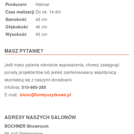
Producent
Halmar
Czas realizacji
Do ok. 14 dni
Szerokość
45 cm
Głębokość
46 cm
Wysokość
95 cm
MASZ PYTANIE?
Jeśli masz pytania odnośnie wyposażenia, chcesz zasięgnąć
porady projektantów lub jesteś zainteresowany współpracą -
skontaktuj się z naszymi doradcami.
Infolinia:
510-985-285
E-mail:
biuro@formyuzytkowe.pl
ADRESY NASZYCH SALONÓW
BOCHNER Showroom
56-410 Siekierowice