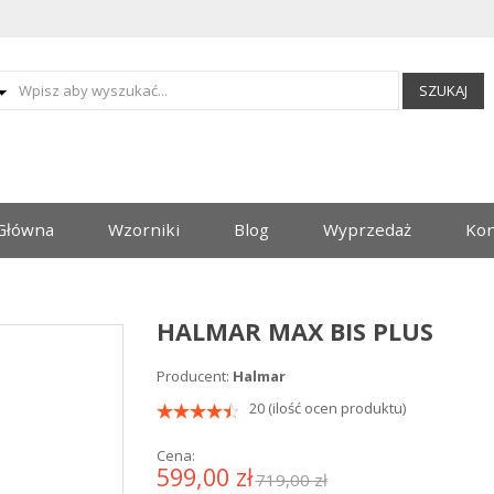
SZUKAJ
Główna
Wzorniki
Blog
Wyprzedaż
Kon
HALMAR MAX BIS PLUS
Producent:
Halmar
20 (ilość ocen produktu)
Cena:
599,00 zł
719,00 zł