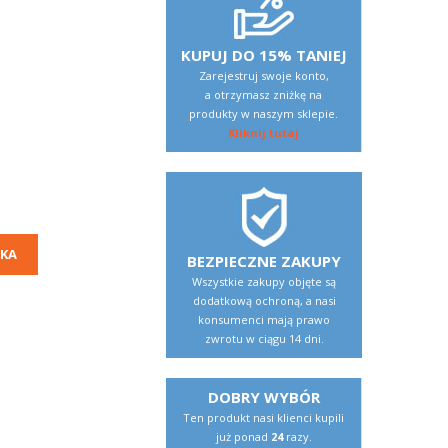
KUPUJ DO 15% TANIEJ
Zarejestruj swoje konto,
a otrzymasz zniżkę na
produkty w naszym sklepie.
Kliknij tutaj
KA
BEZPIECZNE ZAKUPY
Wszystkie zakupy objęte są
dodatkową ochroną, a nasi
konsumenci mają prawo
zwrotu w ciągu 14 dni.
DOBRY WYBÓR
Ten produkt nasi klienci kupili
już ponad
24
razy.