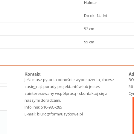
Halmar
Do ok. 14 dni
52 cm
95 cm
Kontakt
Ad
Jeśli masz pytania odnośnie wyposażenia, chcesz
BO
zasięgnąć porady projektantów lub jesteś
56
zainteresowany współpracą - skontaktuj się z
Cy
naszymi doradcami.
Infolinia:
510-985-285
E-mail:
biuro@formyuzytkowe.pl