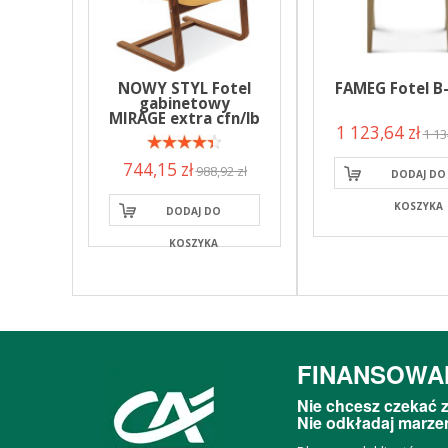
NOWY STYL Fotel
FAMEG Fotel B
gabinetowy
MIRAGE extra cfn/lb
1 123,64 zł
1 13
744,15 zł
988,92 zł
DODAJ DO
KOSZYKA
DODAJ DO
KOSZYKA
FINANSOWA
Nie chcesz czekać z
Nie odkładaj marzeń