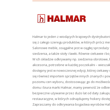
Halmar to jeden z wiodących krajowych dystrybutor
się z całego szeregu produktów, w których prócz me
Salonowe meble, osiągalne jest w ciągłej sprzedaży 
siedzenia, a także stoły i ławki. Równie ciekawie i 
W ich składzie odkrywamy np. siedzenia obrotowe, biu
akcesoria, potrzebne w każdej poczekalni – wiesza
dostępny jest w nowoczesnej edycji, której ciekawy
się również importem sprzętów innych znanych i p
poziomu cen wyboru, dostosowując go do możliwośc
domu i biura marki Halmar, mamy pewność że odbier
bezpieczne używanie przez dużo lat od daty zakupu
restauracyjne, w których odnajdujemy hokery dost
Zapraszamy do odkrywania bogactwa wyrobów Halma