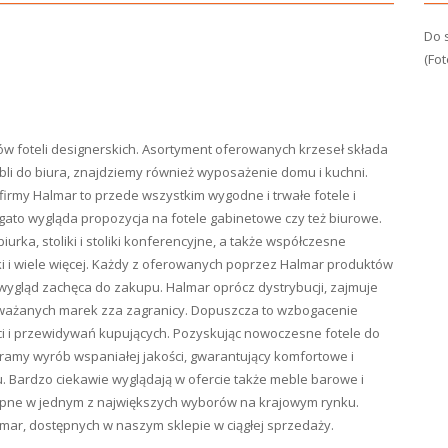
Do s
(Fot
ów foteli designerskich. Asortyment oferowanych krzeseł składa
bli do biura, znajdziemy również wyposażenie domu i kuchni.
firmy Halmar to przede wszystkim wygodne i trwałe fotele i
bogato wygląda propozycja na fotele gabinetowe czy też biurowe.
rka, stoliki i stoliki konferencyjne, a także współczesne
ki i wiele więcej. Każdy z oferowanych poprzez Halmar produktów
 wygląd zachęca do zakupu. Halmar oprócz dystrybucji, zajmuje
oważanych marek zza zagranicy. Dopuszcza to wzbogacenie
i i przewidywań kupujących. Pozyskując nowoczesne fotele do
amy wyrób wspaniałej jakości, gwarantujący komfortowe i
. Bardzo ciekawie wyglądają w ofercie także meble barowe i
ępne w jednym z największych wyborów na krajowym rynku.
r, dostępnych w naszym sklepie w ciągłej sprzedaży.