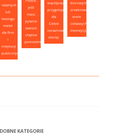
Polsce,
współpracy,
biurowych,
ratalnych
jeśli
przygotujemy
zrealizowaliśmy
lub
masz
dla
wiele
leasingu
pytanie
Ciebie
ciekawych
mebli
zawsze
niesamowitą
inwestycji.
dla firm
chętnie
ofertę!.
i
pomożemy.
instytucji
publicznych.
DOBNE KATEGORIE