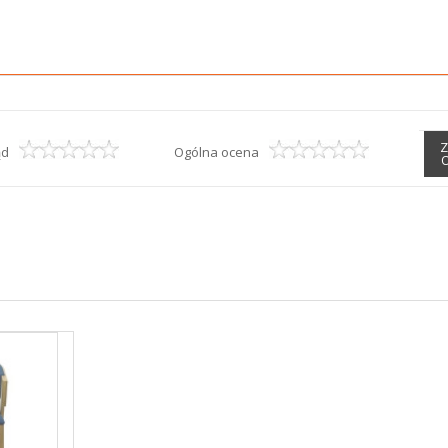
Z
ąd
Ogólna ocena