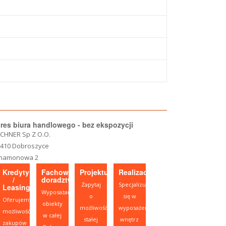
res biura handlowego - bez ekspozycji
CHNER Sp Z O.O.
-410 Dobroszyce
namonowa 2
Kredyty
Fachowe
Projektujesz?
Realizacje
/
doradztwo
Zapytaj
Specjalizujemy
Leasing
Wyposażamy
o
się w
Oferujemy
obiekty
możliwość
wyposażeniu
możliwość
w całej
stałej
wnętrz
zakupów