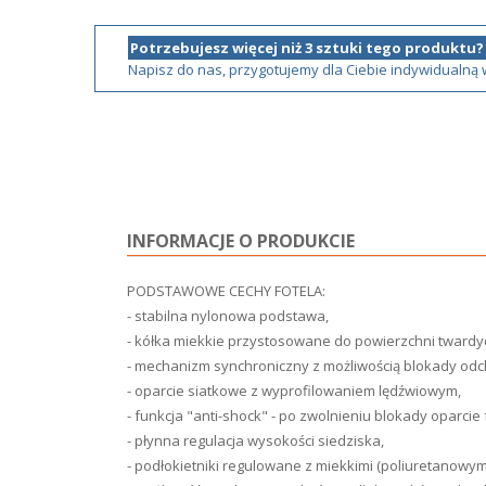
Potrzebujesz więcej niż 3 sztuki tego produktu?
Napisz do nas, przygotujemy dla Ciebie indywidualną
INFORMACJE O PRODUKCIE
PODSTAWOWE CECHY FOTELA:
- stabilna nylonowa podstawa,
- kółka miekkie przystosowane do powierzchni twardy
- mechanizm synchroniczny z możliwością blokady odch
- oparcie siatkowe z wyprofilowaniem lędźwiowym,
- funkcja "anti-shock" - po zwolnieniu blokady oparcie 
- płynna regulacja wysokości siedziska,
- podłokietniki regulowane z miekkimi (poliuretanowym