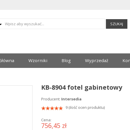
SZUKAJ
Główna
Wzorniki
Blog
Wyprzedaż
Kon
KB-8904 fotel gabinetowy
Producent:
Intersedia
9 (ilość ocen produktu)
Cena:
756,45 zł