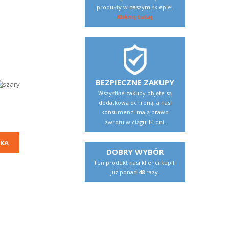
produkty w naszym sklepie.
Kliknij tutaj
BEZPIECZNE ZAKUPY
Wszystkie zakupy objęte są
dodatkową ochroną, a nasi
konsumenci mają prawo
zwrotu w ciągu 14 dni.
KA
DOBRY WYBÓR
Ten produkt nasi klienci kupili
już ponad
48
razy.