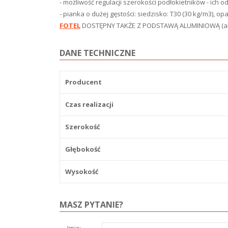
- możliwość regulacji szerokości podłokietników - ich o
- pianka o dużej gęstości: siedzisko: T30 (30 kg/m3), o
FOTEL
DOSTĘPNY TAKŻE Z PODSTAWĄ ALUMINIOWĄ (al
DANE TECHNICZNE
Producent
Czas realizacji
Szerokość
Głębokość
Wysokość
MASZ PYTANIE?
Imię: