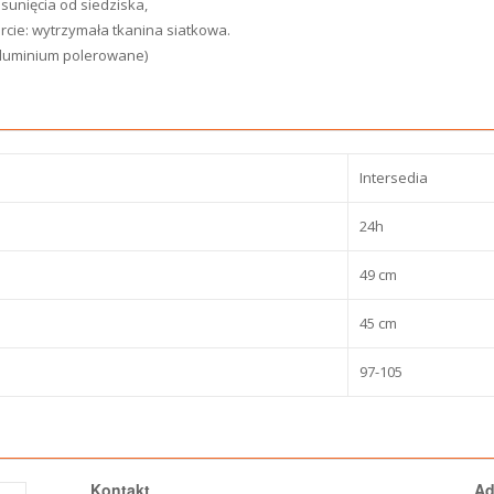
dsunięcia od siedziska,
parcie: wytrzymała tkanina siatkowa.
uminium polerowane)
Intersedia
24h
49 cm
45 cm
97-105
Kontakt
Ad