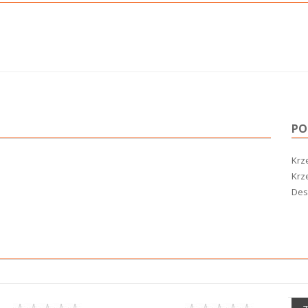
PO
Krze
Krze
Desi