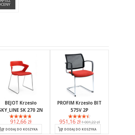
APISZ
OCENY
BEJOT Krzesło
PROFIM Krzesło BIT
SKY_LINE SK 270 2N
575V 2P
912,66 zł
951,16 zł
1 001,22 zł
DODAJ DO KOSZYKA
DODAJ DO KOSZYKA