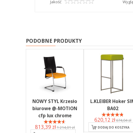
Jakość
Wygl
PODOBNE PRODUKTY
NOWY STYL Krzesło
L.KLEIBER Hoker SI
biurowe @-MOTION
BA02
cfp lux chrome
620,12 zł
674,04 zł
813,39 zł
1 214,01 zł
DODAJ DO KOSZYKA