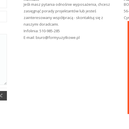
Jeśli masz pytania odnośnie wyposażenia, chcesz
BO
zasięgnąć porady projektantów lub jesteś
56
zainteresowany współpracą - skontaktuj się z
Cy
naszymi doradcami.
Infolinia:
510-985-285
E-mail:
biuro@formyuzytkowe.pl
ŚĆ