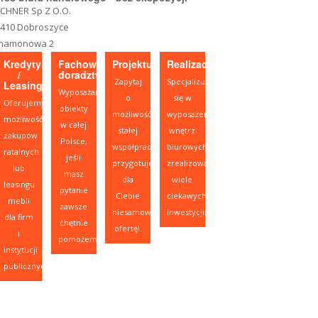
CHNER Sp Z O.O.
-410 Dobroszyce
namonowa 2
Kredyty
Fachowe
Projektujesz?
Realizacje
/
doradztwo
Zapytaj
Specjalizujemy
Leasing
Wyposażamy
o
się w
Oferujemy
obiekty
możliwość
wyposażeniu
możliwość
w całej
stałej
wnętrz
zakupów
Polsce,
współpracy,
biurowych,
ratalnych
jeśli
przygotujemy
zrealizowaliśmy
lub
masz
dla
wiele
leasingu
pytanie
Ciebie
ciekawych
mebli
zawsze
niesamowitą
inwestycji.
dla firm
chętnie
ofertę!.
i
pomożemy.
instytucji
publicznych.