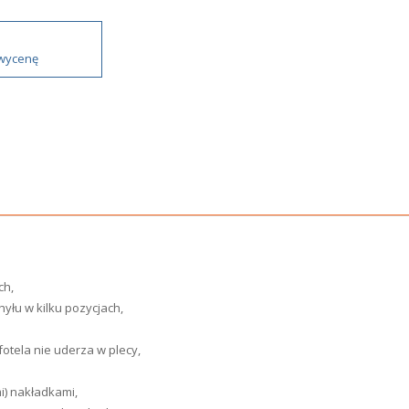
 wycenę
ch,
yłu w kilku pozycjach,
fotela nie uderza w plecy,
i) nakładkami,