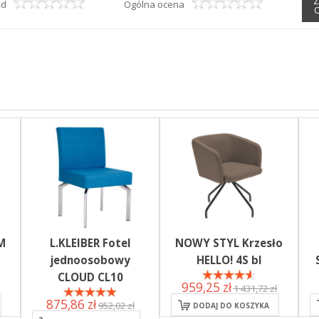
Z
ąd
Ogólna ocena
M
L.KLEIBER Fotel
NOWY STYL Krzesło
jednoosobowy
HELLO! 4S bl
CLOUD CL10
959,25 zł
1 431,72 zł
875,86 zł
952,02 zł
DODAJ DO KOSZYKA