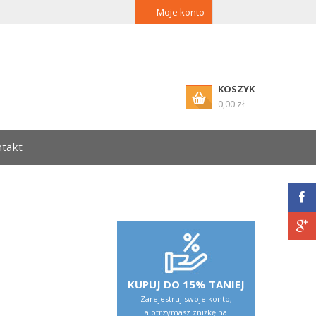
Moje konto
KOSZYK
0,00 zł
takt
KUPUJ DO 15% TANIEJ
Zarejestruj swoje konto,
a otrzymasz zniżkę na