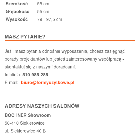
Szerokość
55 cm
Głębokość
55 cm
Wysokość
79 - 97,5 cm
MASZ PYTANIE?
Jeśli masz pytania odnośnie wyposażenia, chcesz zasięgnąć
porady projektantów lub jesteś zainteresowany współpracą -
skontaktuj się z naszymi doradcami.
Infolinia:
510-985-285
E-mail:
biuro@formyuzytkowe.pl
ADRESY NASZYCH SALONÓW
BOCHNER Showroom
56-410 Siekierowice
ul. Siekierowice 40 B