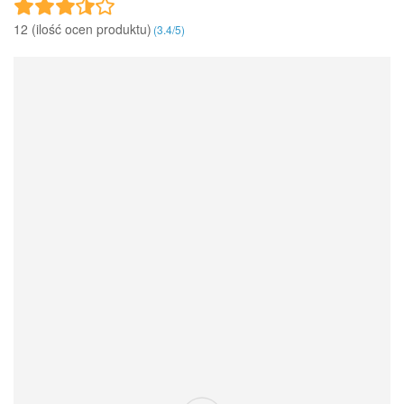
12 (ilość ocen produktu)‎
(
3.4
/
5
)