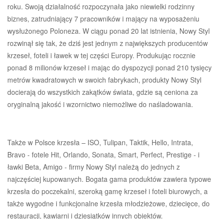
roku. Swoją działalność rozpoczynała jako niewielki rodzinny
biznes, zatrudniający 7 pracowników i mający na wyposażeniu
wysłużonego Poloneza. W ciągu ponad 20 lat istnienia, Nowy Styl
rozwinął się tak, że dziś jest jednym z największych producentów
krzeseł, foteli i ławek w tej części Europy. Produkując rocznie
ponad 8 milionów krzeseł i mając do dyspozycji ponad 210 tysięcy
metrów kwadratowych w swoich fabrykach, produkty Nowy Styl
docierają do wszystkich zakątków świata, gdzie są ceniona za
oryginalną jakość i wzornictwo niemożliwe do naśladowania.
Także w Polsce krzesła – ISO, Tulipan, Taktik, Hello, Intrata,
Bravo - fotele Hit, Orlando, Sonata, Smart, Perfect, Prestige - i
ławki Beta, Amigo - firmy Nowy Styl należą do jednych z
najczęściej kupowanych. Bogata gama produktów zawiera typowe
krzesła do poczekalni, szeroką gamę krzeseł i foteli biurowych, a
także wygodne i funkcjonalne krzesła młodzieżowe, dziecięce, do
restauracji, kawiarni i dziesiątków innych obiektów.