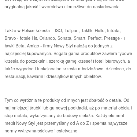
oryginalną jakość i wzornictwo niemożliwe do naśladowania.
Także w Polsce krzesła – ISO, Tulipan, Taktik, Hello, Intrata,
Bravo - fotele Hit, Orlando, Sonata, Smart, Perfect, Prestige - i
ławki Beta, Amigo - firmy Nowy Styl należą do jednych z
najczęściej kupowanych. Bogata gama produktów zawiera typowe
krzesła do poczekalni, szeroką gamę krzeseł i foteli biurowych, a
także wygodne i funkcjonalne krzesła młodzieżowe, dziecięce, do
restauracji, kawiarni i dziesiątków innych obiektów.
Tym co wyróżnia te produkty od innych jest dbałość o detale. Od
najmniejszej śrubki lub gumowej podkładki, aż po materiał obicia i
stop metalu, wykorzystany do budowy stelaża. Każdy element
mebli Nowy Styl jest przemyślany od A do Z i spełnia najwyższe
normy wytrzymałościowe i estetyczne.