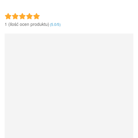
1 (ilość ocen produktu)‎
(
5.0
/
5
)