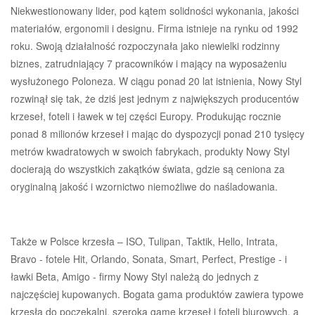
Niekwestionowany lider, pod kątem solidności wykonania, jakości
materiałów, ergonomii i designu. Firma istnieje na rynku od 1992
roku. Swoją działalność rozpoczynała jako niewielki rodzinny
biznes, zatrudniający 7 pracowników i mający na wyposażeniu
wysłużonego Poloneza. W ciągu ponad 20 lat istnienia, Nowy Styl
rozwinął się tak, że dziś jest jednym z największych producentów
krzeseł, foteli i ławek w tej części Europy. Produkując rocznie
ponad 8 milionów krzeseł i mając do dyspozycji ponad 210 tysięcy
metrów kwadratowych w swoich fabrykach, produkty Nowy Styl
docierają do wszystkich zakątków świata, gdzie są ceniona za
oryginalną jakość i wzornictwo niemożliwe do naśladowania.
Także w Polsce krzesła – ISO, Tulipan, Taktik, Hello, Intrata,
Bravo - fotele Hit, Orlando, Sonata, Smart, Perfect, Prestige - i
ławki Beta, Amigo - firmy Nowy Styl należą do jednych z
najczęściej kupowanych. Bogata gama produktów zawiera typowe
krzesła do poczekalni, szeroką gamę krzeseł i foteli biurowych, a