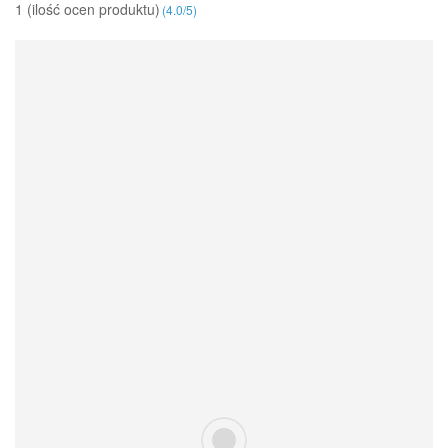
1 (ilość ocen produktu)‎
(
4.0
/
5
)