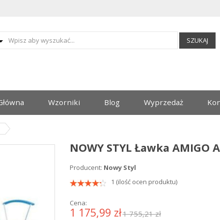
SZUKAJ
Główna
Wzorniki
Blog
Wyprzedaż
Kon
u
NOWY STYL Ławka AMIGO A
Producent:
Nowy Styl
1 (ilość ocen produktu)
Cena:
1 175,99 zł
1 755,21 zł