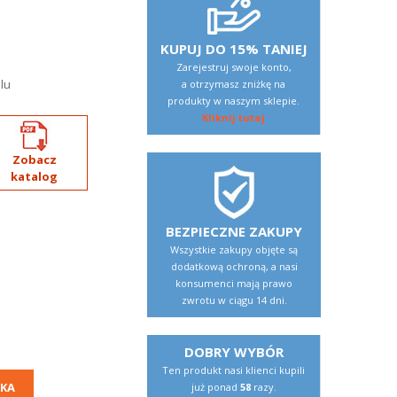
KUPUJ DO 15% TANIEJ
Zarejestruj swoje konto,
lu
a otrzymasz zniżkę na
produkty w naszym sklepie.
Kliknij tutaj
Zobacz
katalog
BEZPIECZNE ZAKUPY
Wszystkie zakupy objęte są
dodatkową ochroną, a nasi
konsumenci mają prawo
zwrotu w ciągu 14 dni.
DOBRY WYBÓR
Ten produkt nasi klienci kupili
KA
już ponad
58
razy.