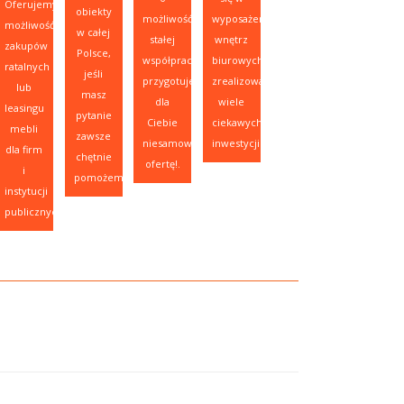
Oferujemy
obiekty
możliwość
wyposażeniu
możliwość
w całej
stałej
wnętrz
zakupów
Polsce,
współpracy,
biurowych,
ratalnych
jeśli
przygotujemy
zrealizowaliśmy
lub
masz
dla
wiele
leasingu
pytanie
Ciebie
ciekawych
mebli
zawsze
niesamowitą
inwestycji.
dla firm
chętnie
ofertę!.
i
pomożemy.
instytucji
publicznych.