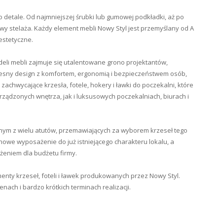
o detale. Od najmniejszej śrubki lub gumowej podkładki, aż po
owy stelaża. Każdy element mebli Nowy Styl jest przemyślany od A
estetyczne.
i mebli zajmuje się utalentowane grono projektantów,
czesny design z komfortem, ergonomią i bezpieczeństwem osób,
zachwycające krzesła, fotele, hokery i ławki do poczekalni, które
rządzonych wnętrza, jak i luksusowych poczekalniach, biurach i
dnym z wielu atutów, przemawiających za wyborem krzeseł tego
owe wyposażenie do już istniejącego charakteru lokalu, a
ążeniem dla budżetu firmy.
enty krzeseł, foteli i ławek produkowanych przez Nowy Styl.
ach i bardzo krótkich terminach realizacji.