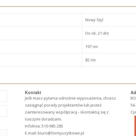
Nowy Styl
Do ok. 21 dni
197 cm
82 cm
Kontakt
Ad
Jeśli masz pytania odnośnie wyposażenia, chcesz
BO
zasięgnąć porady projektantów lub jesteś
56
zainteresowany współpracą - skontaktuj się z
Cy
naszymi doradcami.
Infolinia:
510-985-285
E-mail:
biuro@formyuzytkowe.pl