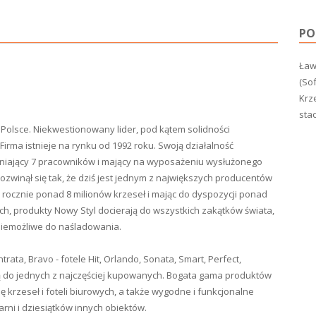
PO
Ławk
(Sof
Krz
sta
Polsce. Niekwestionowany lider, pod kątem solidności
Firma istnieje na rynku od 1992 roku. Swoją działalność
udniający 7 pracowników i mający na wyposażeniu wysłużonego
rozwinął się tak, że dziś jest jednym z największych producentów
jąc rocznie ponad 8 milionów krzeseł i mając do dyspozycji ponad
h, produkty Nowy Styl docierają do wszystkich zakątków świata,
 niemożliwe do naśladowania.
ntrata, Bravo - fotele Hit, Orlando, Sonata, Smart, Perfect,
leżą do jednych z najczęściej kupowanych. Bogata gama produktów
 krzeseł i foteli biurowych, a także wygodne i funkcjonalne
arni i dziesiątków innych obiektów.