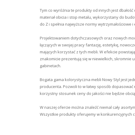
Tym co wyróżnia te produkty od innych jest dbałość 
materiał obicia i stop metalu, wykorzystany do bud
do Z i spełnia najwyższe normy wytrzymałościowe i 
Projektowaniem dotychczasowych oraz nowych model
łączących w swojej pracy fantazję, estetykę, nowo
mających korzystać z tych mebli. W efekcie powstają 
znakomicie prezentują się w niewielkich, skromnie u
gabinetach.
Bogata gama kolorystyczna mebli Nowy Styl jest je
producenta. Pozwoli to w łatwy sposób dopasować n
korzystny stosunek ceny do jakości nie będzie obci
W naszej ofercie można znaleźć niemal cały asortym
Wszystkie produkty oferujemy w konkurencyjnych cen