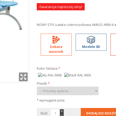
Gwarancja najniższej ceny!
NOWY STYL Ławka czteroosobowa AMIGO ARM-4 a
Zobacz
Modele 3D
wzornik
Kolor Stelaża
*
Plastik
*
* wymagane pola
Ilość:
DODAJ DO KOSZY