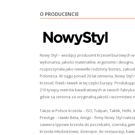
O PRODUCENCIE
Nowy Styl – wiodący producent krzeseł biurowych w 
wykonania, jakości materiałów, ergonomii i designu. 
rozpoczynała jako niewielki rodzinny biznes, zatr
Poloneza. W ciągu ponad 20 lat istnienia, Nowy Styl 
krzeseł, foteli i ławek w tej części Europy. Produku
210 tysięcy metrów kwadratowych w swoich fabrykac
gdzie są ceniona za oryginalną jakość i wzornictwo
Także w Polsce krzesła – ISO, Tulipan, Taktik, Hello, I
Prestige - i ławki Beta, Amigo - firmy Nowy Styl na
zawiera typowe krzesła do poczekalni, szeroką gamę
krzesła młodzieżowe, dziecięce, do restauracji, kawi