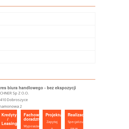
res biura handlowego - bez ekspozycji
CHNER Sp Z O.O.
-410 Dobroszyce
namonowa 2
Kredyty
Fachowe
Projektujesz?
Realizacje
/
doradztwo
Zapytaj
Specjalizujemy
Leasing
Wyposażamy
o
się w