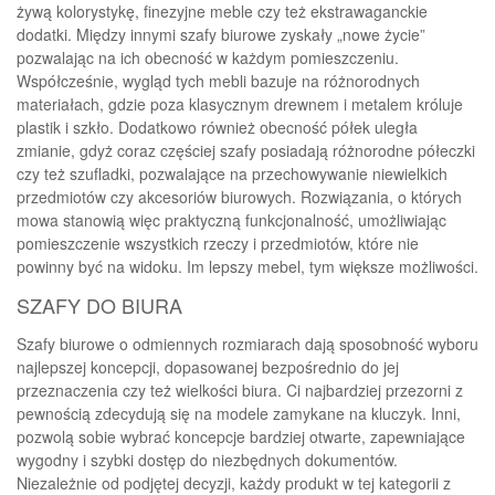
żywą kolorystykę, finezyjne meble czy też ekstrawaganckie
dodatki. Między innymi szafy biurowe zyskały „nowe życie”
pozwalając na ich obecność w każdym pomieszczeniu.
Współcześnie, wygląd tych mebli bazuje na różnorodnych
materiałach, gdzie poza klasycznym drewnem i metalem króluje
plastik i szkło. Dodatkowo również obecność półek uległa
zmianie, gdyż coraz częściej szafy posiadają różnorodne półeczki
czy też szufladki, pozwalające na przechowywanie niewielkich
przedmiotów czy akcesoriów biurowych. Rozwiązania, o których
mowa stanowią więc praktyczną funkcjonalność, umożliwiając
pomieszczenie wszystkich rzeczy i przedmiotów, które nie
powinny być na widoku. Im lepszy mebel, tym większe możliwości.
SZAFY DO BIURA
Szafy biurowe o odmiennych rozmiarach dają sposobność wyboru
najlepszej koncepcji, dopasowanej bezpośrednio do jej
przeznaczenia czy też wielkości biura. Ci najbardziej przezorni z
pewnością zdecydują się na modele zamykane na kluczyk. Inni,
pozwolą sobie wybrać koncepcje bardziej otwarte, zapewniające
wygodny i szybki dostęp do niezbędnych dokumentów.
Niezależnie od podjętej decyzji, każdy produkt w tej kategorii z