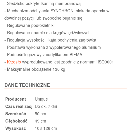
- Siedzisko pokryte tkaniną membranową
- Mechanizm odchylania SYNCHRON, blokada oparcia w
dowolnej pozycji lub swobodne bujanie się.
- Regulowane podłokietniki
- Regulowane oparcie dla kręgów lędźwiowych.
- Regulacja wysokości i kąta pochylenia zagłówka
- Podstawa wykonana z wypolerowanego aluminium
- Podnośnik gazowy z certyfikatem BIFMA
-
Krzesło
wyprodukowane jest zgodnie z normami ISO9001
- Maksymalne obciążenie 130 kg
DANE TECHNICZNE
Producent
Unique
Czas realizacji
Do ok. 7 dni
Szerokość
50 cm
Głębokość
49 cm
Wysokość
108-126 cm