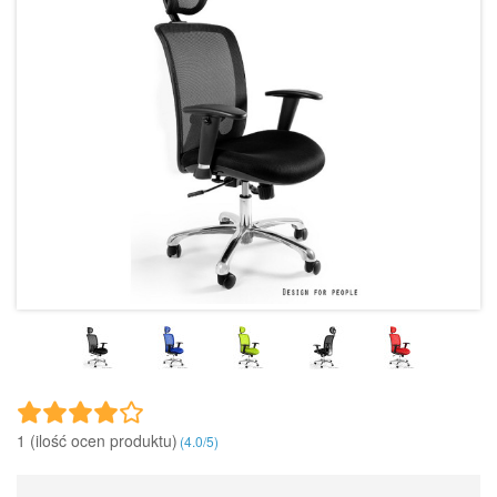
1 (ilość ocen produktu)‎
(
4.0
/
5
)