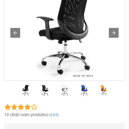
10 (ilość ocen produktu)‎
(
4.0
/
5
)