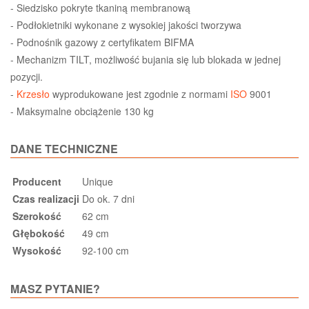
- Siedzisko pokryte tkaniną membranową
- Podłokietniki wykonane z wysokiej jakości tworzywa
- Podnośnik gazowy z certyfikatem BIFMA
- Mechanizm TILT, możliwość bujania się lub blokada w jednej
pozycji.
-
Krzesło
wyprodukowane jest zgodnie z normami
ISO
9001
- Maksymalne obciążenie 130 kg
DANE TECHNICZNE
Producent
Unique
Czas realizacji
Do ok. 7 dni
Szerokość
62 cm
Głębokość
49 cm
Wysokość
92-100 cm
MASZ PYTANIE?