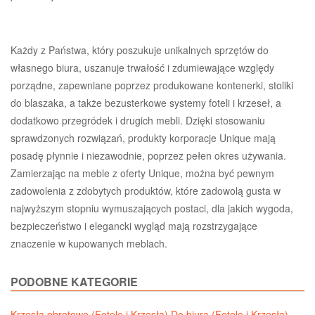
Każdy z Państwa, który poszukuje unikalnych sprzętów do
własnego biura, uszanuje trwałość i zdumiewające względy
porządne, zapewniane poprzez produkowane kontenerki, stoliki
do blaszaka, a także bezusterkowe systemy foteli i krzeseł, a
dodatkowo przegródek i drugich mebli. Dzięki stosowaniu
sprawdzonych rozwiązań, produkty korporacje Unique mają
posadę płynnie i niezawodnie, poprzez pełen okres używania.
Zamierzając na meble z oferty Unique, można być pewnym
zadowolenia z zdobytych produktów, które zadowolą gusta w
najwyższym stopniu wymuszających postaci, dla jakich wygoda,
bezpieczeństwo i elegancki wygląd mają rozstrzygające
znaczenie w kupowanych meblach.
PODOBNE KATEGORIE
Krzesła obrotowe (Fotele i Krzesła)
Do biura (Fotele i Krzesła)