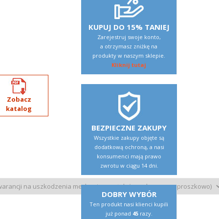
KUPUJ DO 15% TANIEJ
Zarejestruj swoje konto,
a otrzymasz zniżkę na
produkty w naszym sklepie.
Kliknij tutaj
Zobacz
katalog
BEZPIECZNE ZAKUPY
Wszystkie zakupy objęte są
dodatkową ochroną, a nasi
konsumenci mają prawo
zwrotu w ciągu 14 dni.
DOBRY WYBÓR
Ten produkt nasi klienci kupili
już ponad
45
razy.