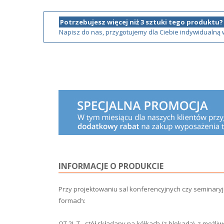
Potrzebujesz więcej niż 3 sztuki tego produktu?
Napisz do nas, przygotujemy dla Ciebie indywidualną
INFORMACJE O PRODUKCIE
Przy projektowaniu sal konferencyjnych czy seminary
formach:
OT 2L T - stół składany na kółkach (z blokadą), z możli