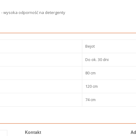
i - wysoka odporność na detergenty
Bejot
Do ok. 30 dni
80 cm
120 cm
74 cm
Kontakt
Ad