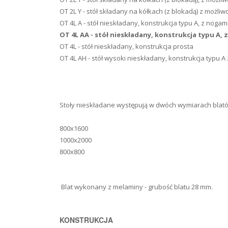
OT 2L Y - stół składany na kółkach (z blokadą) z możliw
OT 4L A - stół nieskładany, konstrukcja typu A, z noga
OT 4L AA - stół nieskładany, konstrukcja typu A
OT 4L - stół nieskładany, konstrukcja prosta
OT 4L AH - stół wysoki nieskładany, konstrukcja typu 
Stoły nieskładane występują w dwóch wymiarach blat
800x1600
1000x2000
800x800
Blat wykonany z melaminy - grubość blatu 28 mm.
KONSTRUKCJA