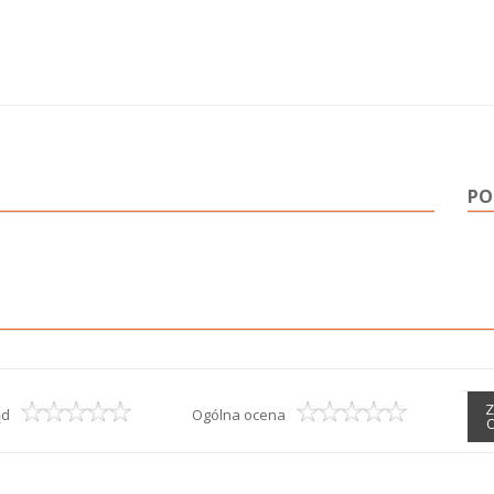
PO
Z
ąd
Ogólna ocena