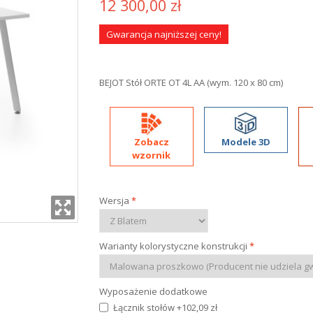
12 300,00 zł
Gwarancja najniższej ceny!
BEJOT Stół ORTE OT 4L AA (wym. 120 x 80 cm)
Zobacz
Modele 3D
wzornik
Wersja
*
Warianty kolorystyczne konstrukcji
*
Wyposażenie dodatkowe
Łącznik stołów
+
102,09 zł