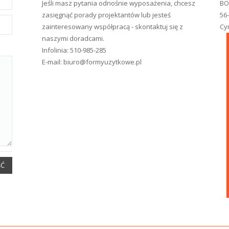
Jeśli masz pytania odnośnie wyposażenia, chcesz
BO
zasięgnąć porady projektantów lub jesteś
56
zainteresowany współpracą - skontaktuj się z
Cy
naszymi doradcami.
Infolinia:
510-985-285
E-mail:
biuro@formyuzytkowe.pl
ŚĆ