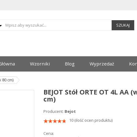
SZUKAJ
Główna
Wzorniki
Blog
Wyprzedaż
Kon
x 80 cm)
BEJOT Stół ORTE OT 4L AA (w
cm)
Producent:
Bejot
10 (ilość ocen produktu)
Cena: