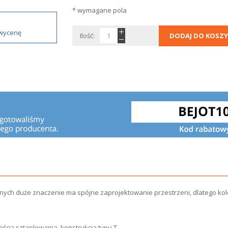
* wymagane pola
 wycenę
Ilość:
DODAJ DO KOSZY
jnych duże znaczenie ma spójne zaprojektowanie przestrzeni, dlatego ko
wością sztaplowania, konstrukcja typu T