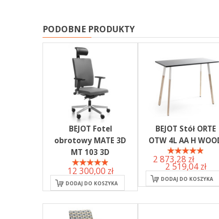
PODOBNE PRODUKTY
BEJOT Fotel
BEJOT Stół ORTE
obrotowy MATE 3D
OTW 4L AA H WOO
MT 103 3D
2 873,28 zł
Już od:
2 519,04 zł
12 300,00 zł
DODAJ DO KOSZYKA
DODAJ DO KOSZYKA