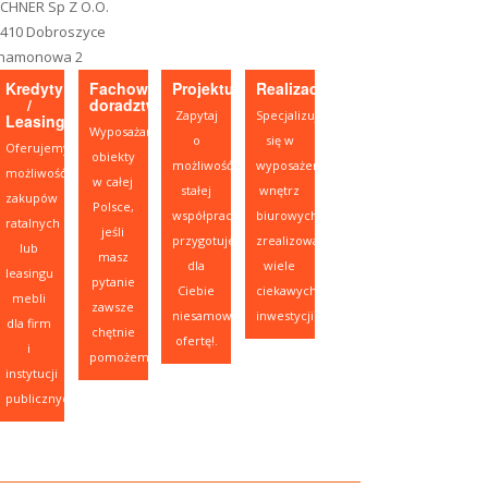
CHNER Sp Z O.O.
-410 Dobroszyce
namonowa 2
Kredyty
Fachowe
Projektujesz?
Realizacje
/
doradztwo
Zapytaj
Specjalizujemy
Leasing
Wyposażamy
o
się w
Oferujemy
obiekty
możliwość
wyposażeniu
możliwość
w całej
stałej
wnętrz
zakupów
Polsce,
współpracy,
biurowych,
ratalnych
jeśli
przygotujemy
zrealizowaliśmy
lub
masz
dla
wiele
leasingu
pytanie
Ciebie
ciekawych
mebli
zawsze
niesamowitą
inwestycji.
dla firm
chętnie
ofertę!.
i
pomożemy.
instytucji
publicznych.