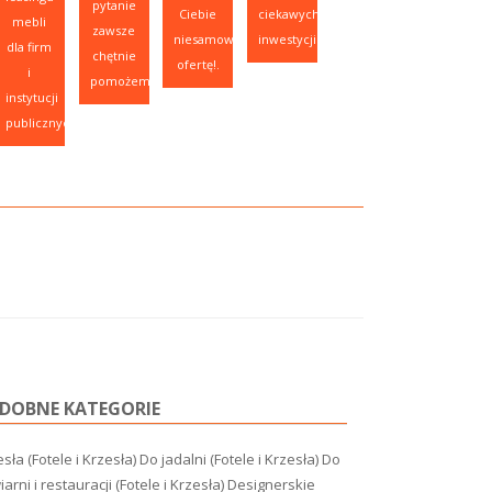
pytanie
Ciebie
ciekawych
mebli
zawsze
niesamowitą
inwestycji.
dla firm
chętnie
ofertę!.
i
pomożemy.
instytucji
publicznych.
DOBNE KATEGORIE
sła (Fotele i Krzesła)
Do jadalni (Fotele i Krzesła)
Do
arni i restauracji (Fotele i Krzesła)
Designerskie