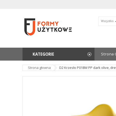
Wszystko
Strona 
KATEGORIE
Strona głowna
D2 Krzesło P018W PP dark olive, dr