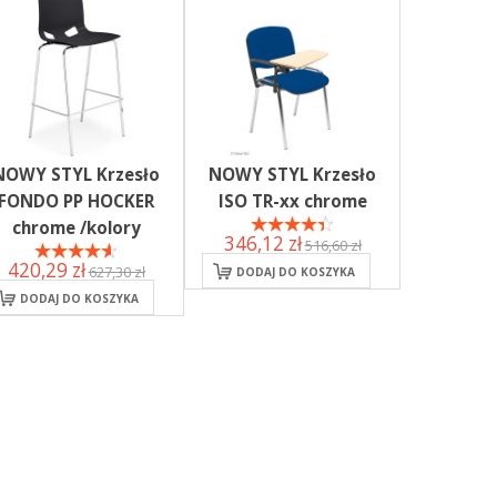
NOWY STYL Krzesło
NOWY STYL Krzesło
FONDO PP HOCKER
ISO TR-xx chrome
chrome /kolory
346,12 zł
516,60 zł
420,29 zł
627,30 zł
DODAJ DO KOSZYKA
DODAJ DO KOSZYKA