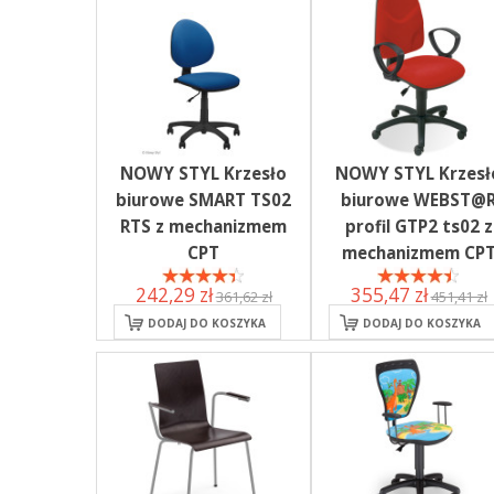
NOWY STYL Krzesło
NOWY STYL Krzesł
biurowe SMART TS02
biurowe WEBST@
RTS z mechanizmem
profil GTP2 ts02 z
CPT
mechanizmem CP
242,29 zł
355,47 zł
361,62 zł
451,41 zł
DODAJ DO KOSZYKA
DODAJ DO KOSZYKA