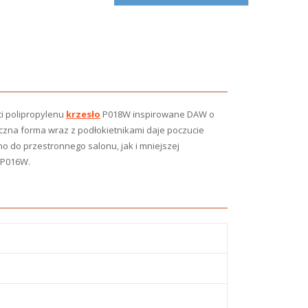
i polipropylenu
krzesło
P018W inspirowane DAW o
zna forma wraz z podłokietnikami daje poczucie
 do przestronnego salonu, jak i mniejszej
 P016W.