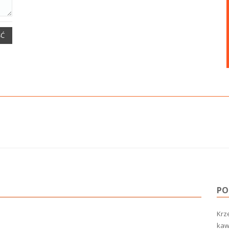
ŚĆ
PO
Krze
kawi