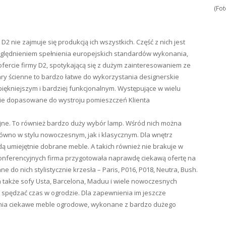
(Fot
2 nie zajmuje się produkcją ich wszystkich. Część z nich jest
ględnieniem spełnienia europejskich standardów wykonania,
 ofercie firmy D2, spotykającą się z dużym zainteresowaniem ze
gary ścienne to bardzo łatwe do wykorzystania designerskie
iękniejszym i bardziej funkcjonalnym. Występujące w wielu
nie dopasowane do wystroju pomieszczeń Klienta
yjne. To również bardzo duży wybór lamp. Wśród nich można
ówno w stylu nowoczesnym, jak i klasycznym. Dla wnętrz
ą umiejętnie dobrane meble. A takich również nie brakuje w
 konferencyjnych firma przygotowała naprawdę ciekawą ofertę na
 do nich stylistycznie krzesła – Paris, P016, P018, Neutra, Bush.
, a także sofy Usta, Barcelona, Maduu i wiele nowoczesnych
 spędzać czas w ogrodzie. Dla zapewnienia im jeszcze
ia ciekawe meble ogrodowe, wykonane z bardzo dużego