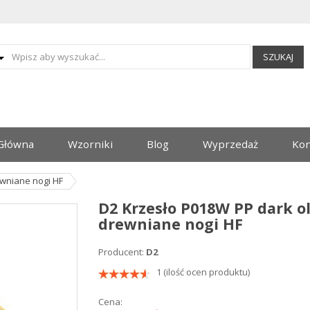
SZUKAJ
Główna
Wzorniki
Blog
Wyprzedaż
Kon
ewniane nogi HF
D2 Krzesło P018W PP dark ol
drewniane nogi HF
Producent:
D2
1 (ilość ocen produktu)
Cena: