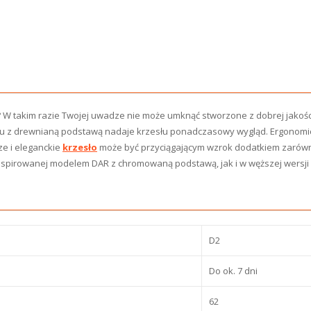
W takim razie Twojej uwadze nie może umknąć stworzone z dobrej jakośc
iu z drewnianą podstawą nadaje krzesłu ponadczasowy wygląd. Ergonomic
ze i eleganckie
krzesło
może być przyciągającym wzrok dodatkiem zarówno
 inspirowanej modelem DAR z chromowaną podstawą, jak i w węższej wersji
D2
Do ok. 7 dni
62