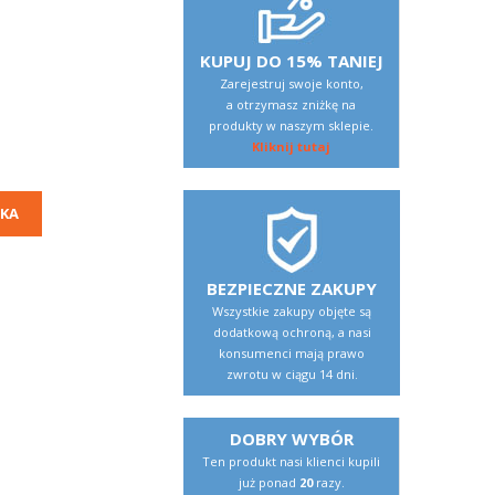
KUPUJ DO 15% TANIEJ
Zarejestruj swoje konto,
a otrzymasz zniżkę na
produkty w naszym sklepie.
Kliknij tutaj
KA
BEZPIECZNE ZAKUPY
Wszystkie zakupy objęte są
dodatkową ochroną, a nasi
konsumenci mają prawo
zwrotu w ciągu 14 dni.
DOBRY WYBÓR
Ten produkt nasi klienci kupili
już ponad
20
razy.