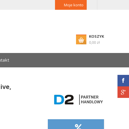
Moje konto
KOSZYK
0,00 zł
takt
ive,