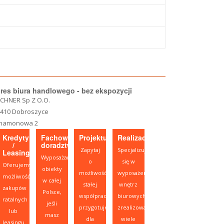
res biura handlowego - bez ekspozycji
CHNER Sp Z O.O.
-410 Dobroszyce
namonowa 2
Kredyty
Fachowe
Projektujesz?
Realizacje
/
doradztwo
Zapytaj
Specjalizujemy
Leasing
Wyposażamy
o
się w
Oferujemy
obiekty
możliwość
wyposażeniu
możliwość
w całej
stałej
wnętrz
zakupów
Polsce,
współpracy,
biurowych,
ratalnych
jeśli
przygotujemy
zrealizowaliśmy
lub
masz
dla
wiele
leasingu