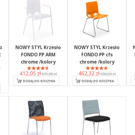
o
NOWY STYL Krzesło
NOWY STYL Krzesło
R
FONDO PP ARM
FONDO PP cfs
chrome /kolory
chrome /kolory
T
412,05 zł
462,32 zł
615,00 zł
690,03 zł
DODAJ DO KOSZYKA
DODAJ DO KOSZYKA