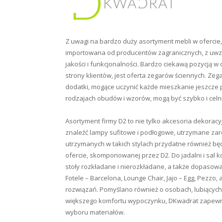
Z uwagi na bardzo duży asortyment mebli w ofercie, D
importowana od producentów zagranicznych, z uwz
jakości i funkcjonalności. Bardzo ciekawą pozycją w
strony klientów, jest oferta zegarów ściennych. Ze
dodatki, mogące uczynić każde mieszkanie jeszcze p
rodzajach obudów i wzorów, mogą być szybko i cel
Asortyment firmy D2 to nie tylko akcesoria dekorac
znaleźć lampy sufitowe i podłogowe, utrzymane zar
utrzymanych w takich stylach przydatne również będ
ofercie, skomponowanej przez D2. Do jadalni i sal
stoły rozkładane i nierozkładane, a także dopasowane
Fotele – Barcelona, Lounge Chair, Jajo – Egg, Pezzo
rozwiązań. Pomyślano również o osobach, lubiących
większego komfortu wypoczynku, DKwadrat zapewn
wyboru materiałów.