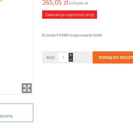
265,05 zł
279,00 zł
Gwarancja najniższej ceny!
Krzesło P018W inspirowane DAW
Ilość:
DODAJ DO KOSZY
 wycenę