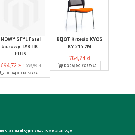
NOWY STYL Fotel
BEJOT Krzesło KYOS
biurowy TAKTIK-
KY 215 2M
PLUS
784,74 zł
694,72 zł
1 036,89 zł
DODAJ DO KOSZYKA
DODAJ DO KOSZYKA
anie oraz atrakcyjne sezonowe promocje