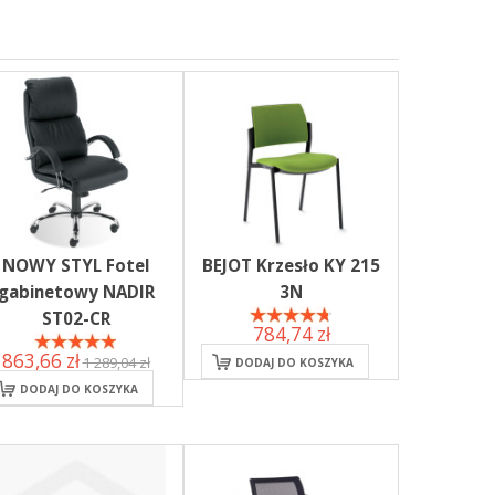
NOWY STYL Fotel
BEJOT Krzesło KY 215
gabinetowy NADIR
3N
ST02-CR
784,74 zł
863,66 zł
1 289,04 zł
DODAJ DO KOSZYKA
DODAJ DO KOSZYKA