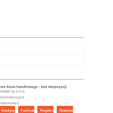
res biura handlowego - bez ekspozycji
CHNER Sp Z O.O.
-410 Dobroszyce
namonowa 2
Kredyty
Fachowe
Projektujesz?
Realizacje