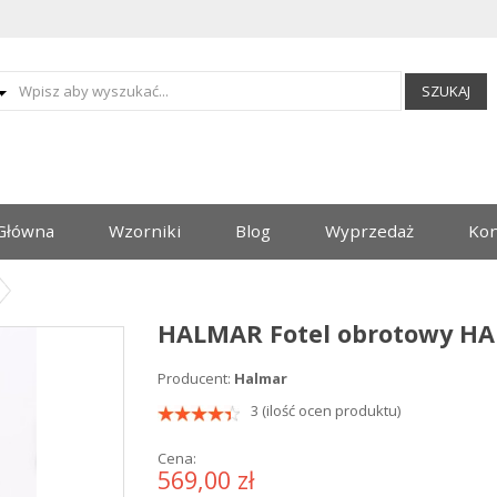
SZUKAJ
Główna
Wzorniki
Blog
Wyprzedaż
Kon
HALMAR Fotel obrotowy H
Producent:
Halmar
3 (ilość ocen produktu)
Cena:
569,00 zł