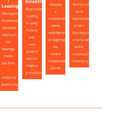
/
doradztwo
Zapytaj
Specjalizujemy
Leasing
Wyposażamy
o
się w
Oferujemy
obiekty
możliwość
wyposażeniu
możliwość
w całej
stałej
wnętrz
zakupów
Polsce,
współpracy,
biurowych,
ratalnych
jeśli
przygotujemy
zrealizowaliśmy
lub
masz
dla
wiele
leasingu
pytanie
Ciebie
ciekawych
mebli
zawsze
niesamowitą
inwestycji.
dla firm
chętnie
ofertę!.
i
pomożemy.
instytucji
publicznych.