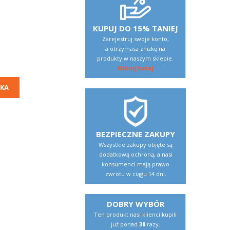
KUPUJ DO 15% TANIEJ
Zarejestruj swoje konto,
a otrzymasz zniżkę na
produkty w naszym sklepie.
Kliknij tutaj
KA
BEZPIECZNE ZAKUPY
Wszystkie zakupy objęte są
dodatkową ochroną, a nasi
konsumenci mają prawo
zwrotu w ciągu 14 dni.
DOBRY WYBÓR
Ten produkt nasi klienci kupili
już ponad
38
razy.