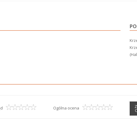
PO
Krze
Krz
(Ha
Z
ąd
Ogólna ocena