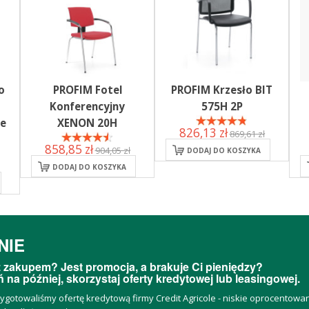
o
PROFIM Fotel
PROFIM Krzesło BIT
Konferencyjny
575H 2P
se
XENON 20H
826,13 zł
869,61 zł
858,85 zł
904,05 zł
DODAJ DO KOSZYKA
DODAJ DO KOSZYKA
NIE
 zakupem? Jest promocja, a brakuje Ci pieniędzy?
 na później, skorzystaj oferty kredytowej lub leasingowej.
zygotowaliśmy ofertę kredytową firmy Credit Agricole - niskie oprocentow