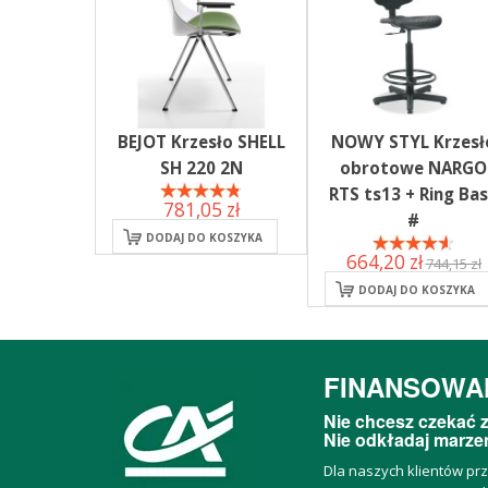
BEJOT Krzesło SHELL
NOWY STYL Krzesł
SH 220 2N
obrotowe NARGO
RTS ts13 + Ring Ba
781,05 zł
#
DODAJ DO KOSZYKA
664,20 zł
744,15 zł
DODAJ DO KOSZYKA
FINANSOWA
Nie chcesz czekać z
Nie odkładaj marzeń
Dla naszych klientów pr