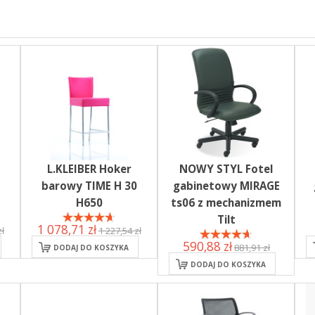
L.KLEIBER Hoker
NOWY STYL Fotel
barowy TIME H 30
gabinetowy MIRAGE
H650
ts06 z mechanizmem
Tilt
1 078,71 zł
ł
1 227,54 zł
590,88 zł
881,91 zł
DODAJ DO KOSZYKA
DODAJ DO KOSZYKA