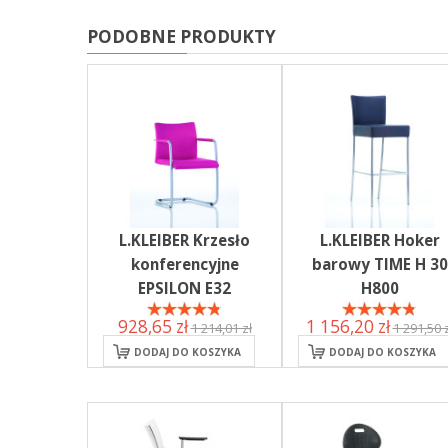
PODOBNE PRODUKTY
L.KLEIBER Krzesło
L.KLEIBER Hoker
konferencyjne
barowy TIME H 30
EPSILON E32
H800
928,65 zł
1 156,20 zł
1 214,01 zł
1 291,50 z
DODAJ DO KOSZYKA
DODAJ DO KOSZYKA