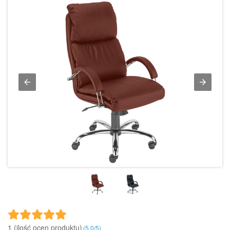
1 (ilość ocen produktu)‎
(
5.0
/
5
)