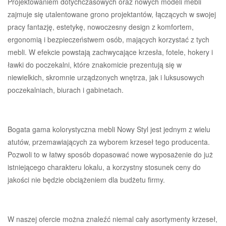
Projektowaniem dotychczasowych oraz nowych modeli mebli
zajmuje się utalentowane grono projektantów, łączących w swojej
pracy fantazję, estetykę, nowoczesny design z komfortem,
ergonomią i bezpieczeństwem osób, mających korzystać z tych
mebli. W efekcie powstają zachwycające krzesła, fotele, hokery i
ławki do poczekalni, które znakomicie prezentują się w
niewielkich, skromnie urządzonych wnętrza, jak i luksusowych
poczekalniach, biurach i gabinetach.
Bogata gama kolorystyczna mebli Nowy Styl jest jednym z wielu
atutów, przemawiających za wyborem krzeseł tego producenta.
Pozwoli to w łatwy sposób dopasować nowe wyposażenie do już
istniejącego charakteru lokalu, a korzystny stosunek ceny do
jakości nie będzie obciążeniem dla budżetu firmy.
W naszej ofercie można znaleźć niemal cały asortymenty krzeseł,