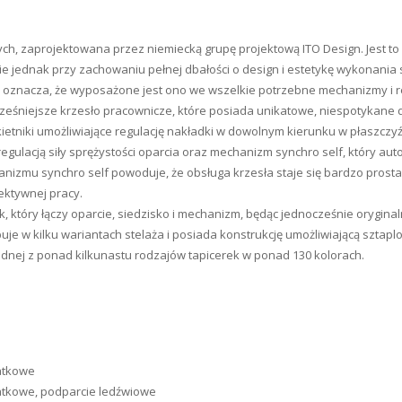
ych, zaprojektowana przez niemiecką grupę projektową ITO Design. Jest 
e jednak przy zachowaniu pełnej dbałości o design i estetykę wykonania 
o oznacza, że wyposażone jest ono we wszelkie potrzebne mechanizmy i r
śniejsze krzesło pracownicze, które posiada unikatowe, niespotykane d
ietniki umożliwiające regulację nakładki w dowolnym kierunku w płaszczy
gulacją siły sprężystości oparcia oraz mechanizm synchro self, który aut
zmu synchro self powoduje, że obsługa krzesła staje się bardzo prosta 
ektywnej pracy.
ik, który łączy oparcie, siedzisko i mechanizm, będąc jednocześnie orygi
puje w kilku wariantach stelaża i posiada konstrukcję umożliwiającą szta
dnej z ponad kilkunastu rodzajów tapicerek w ponad 130 kolorach.
iatkowe
atkowe, podparcie ledźwiowe