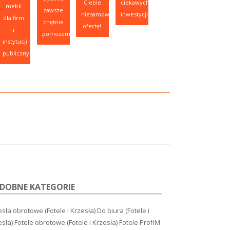
Ciebie
ciekawych
mebli
zawsze
niesamowitą
inwestycji.
dla firm
chętnie
ofertę!.
i
pomożemy.
instytucji
publicznych.
DOBNE KATEGORIE
sła obrotowe (Fotele i Krzesła)
Do biura (Fotele i
esła)
Fotele obrotowe (Fotele i Krzesła)
Fotele ProfiM