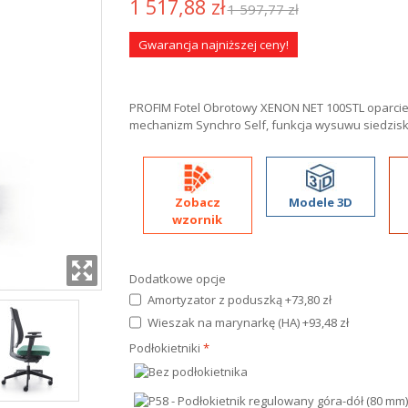
1 517,88 zł
1 597,77 zł
Gwarancja najniższej ceny!
PROFIM Fotel Obrotowy XENON NET 100STL oparcie
mechanizm Synchro Self, funkcja wysuwu siedzis
Zobacz
Modele 3D
wzornik
Dodatkowe opcje
Amortyzator z poduszką
+
73,80 zł
Wieszak na marynarkę (HA)
+
93,48 zł
Podłokietniki
*