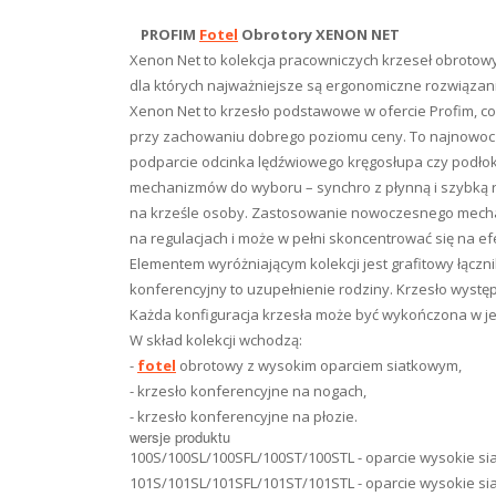
PROFIM
Fotel
Obrotory XENON NET
Xenon Net to kolekcja pracowniczych krzeseł obrotow
dla których najważniejsze są ergonomiczne rozwiązani
Xenon Net to krzesło podstawowe w ofercie Profim, c
przy zachowaniu dobrego poziomu ceny. To najnowocze
podparcie odcinka lędźwiowego kręgosłupa czy podłok
mechanizmów do wyboru – synchro z płynną i szybką re
na krześle osoby. Zastosowanie nowoczesnego mechani
na regulacjach i może w pełni skoncentrować się na ef
Elementem wyróżniającym kolekcji jest grafitowy łączn
konferencyjny to uzupełnienie rodziny. Krzesło wystę
Każda konfiguracja krzesła może być wykończona w je
W skład kolekcji wchodzą:
-
fotel
obrotowy z wysokim oparciem siatkowym,
- krzesło konferencyjne na nogach,
- krzesło konferencyjne na płozie.
wersje produktu
100S/100SL/100SFL/100ST/100STL - oparcie wysokie s
101S/101SL/101SFL/101ST/101STL - oparcie wysokie si