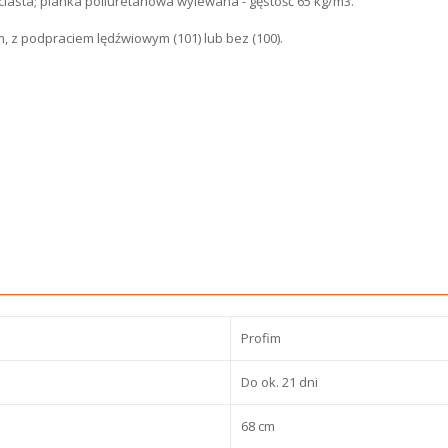
ciasta; pianka poliuretanowa wylewana - gęstość 65 kg/m3.
 z podpraciem lędźwiowym (101) lub bez (100).
Profim
Do ok. 21 dni
68 cm