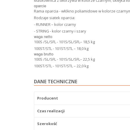
Maskownica z tworzywa w kolorze czarnym; sklejka liś
oparcie
Rama oparcia - włókno poliamidowe w kolorze czarnym,
Rodzaje siatek oparcia:
- RUNNER – kolor czarny
- STRING - kolor czarny i szary
waga netto
100S /SL/SFL - 101S/SL/SFL– 18,5 kg
100ST/STL - 101ST/STL – 18,0 kg
waga brutto
100S /SL/SFL - 101S/SL/SFL– 22,5 kg
100ST/STL - 101ST/STL – 22,0 kg
DANE TECHNICZNE
Producent
Czas realizacji
Szerokość