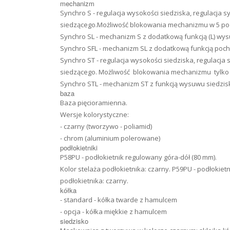
mechanizm
Synchro S - regulacja wysokości siedziska, regulacja 
siedzącego.Możliwość blokowania mechanizmu w 5 po
Synchro SL - mechanizm S z dodatkową funkcją (L) wy
Synchro SFL - mechanizm SL z dodatkową funkcją poch
Synchro ST - regulacja wysokości siedziska, regulacj
siedzącego. Możliwość blokowania mechanizmu tylko 
Synchro STL - mechanizm ST z funkcją wysuwu siedzis
baza
Baza pięcioramienna.
Wersje kolorystyczne:
- czarny (tworzywo - poliamid)
- chrom (aluminium polerowane)
podłokietniki
P58PU - podłokietnik regulowany góra-dół (80 mm).
Kolor stelaża podłokietnika: czarny. P59PU - podłokiet
podłokietnika: czarny.
kółka
- standard - kółka twarde z hamulcem
- opcja - kółka miękkie z hamulcem
siedzisko