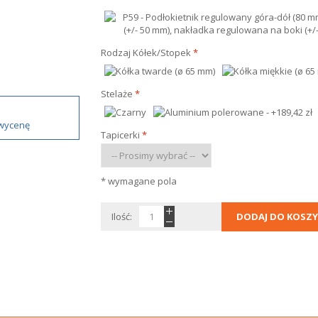
Rodzaj Kółek/Stopek
*
- Kółka twarde (ø 65 mm
Stelaże
*
 wycenę
Tapicerki
*
* wymagane pola
Ilość:
DODAJ DO KOSZY