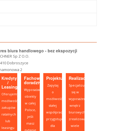
res biura handlowego - bez ekspozycji
CHNER Sp Z O.O.
-410 Dobroszyce
namonowa 2
Kredyty
Fachowe
Projektujesz?
Realizacje
/
doradztwo
Zapytaj
Specjalizujemy
Leasing
Wyposażamy
o
się w
Oferujemy
obiekty
możliwość
wyposażeniu
możliwość
w całej
stałej
wnętrz
zakupów
Polsce,
współpracy,
biurowych,
ratalnych
jeśli
przygotujemy
zrealizowaliśmy
lub
masz
dla
wiele
leasingu
pytanie