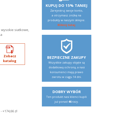
KUPUJ DO 15% TANIEJ
Zarejestruj swoje konto,
a otrzymasz zniżkę na
produkty w naszym sklepie.
Kliknij tutaj
 wysokie siatkowe,
ka
Zobacz
BEZPIECZNE ZAKUPY
katalog
Wszystkie zakupy objęte są
dodatkową ochroną, a nasi
konsumenci mają prawo
zwrotu w ciągu 14 dni.
DOBRY WYBÓR
Ten produkt nasi klienci kupili
już ponad
46
razy.