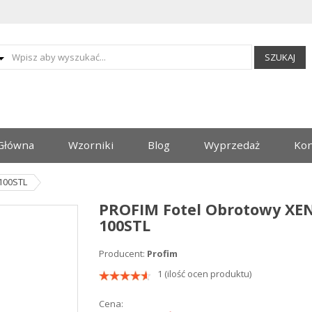
SZUKAJ
Główna
Wzorniki
Blog
Wyprzedaż
Kon
100STL
PROFIM Fotel Obrotowy X
100STL
Producent:
Profim
1 (ilość ocen produktu)
Cena: