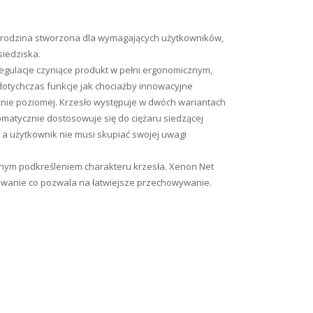
to rodzina stworzona dla wymagających użytkowników,
siedziska.
egulacje czyniące produkt w pełni ergonomicznym,
otychczas funkcje jak chociażby innowacyjne
źnie poziomej. Krzesło występuje w dwóch wariantach
omatycznie dostosowuje się do ciężaru siedzącej
a użytkownik nie musi skupiać swojej uwagi
nalnym podkreśleniem charakteru krzesła. Xenon Net
plowanie co pozwala na łatwiejsze przechowywanie.