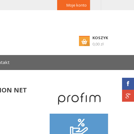
Moje konto
KOSZYK
0,00 zł
takt
ENON NET