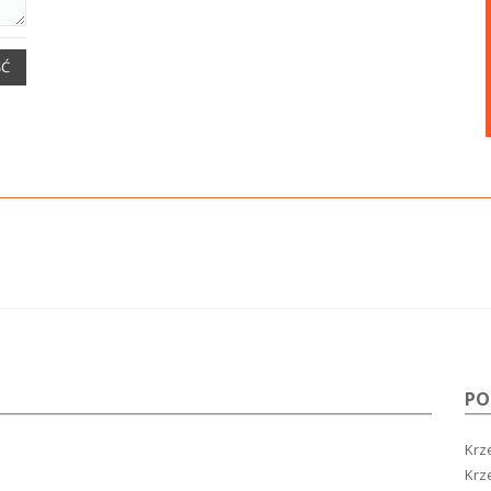
ŚĆ
PO
Krze
Krz