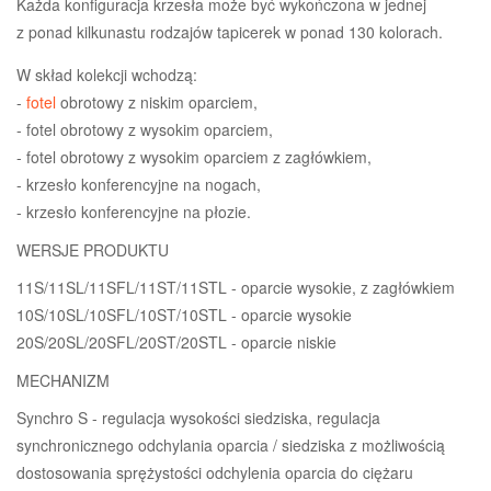
Każda konfiguracja krzesła może być wykończona w jednej
z ponad kilkunastu rodzajów tapicerek w ponad 130 kolorach.
W skład kolekcji wchodzą:
-
fotel
obrotowy z niskim oparciem,
- fotel obrotowy z wysokim oparciem,
- fotel obrotowy z wysokim oparciem z zagłówkiem,
- krzesło konferencyjne na nogach,
- krzesło konferencyjne na płozie.
WERSJE PRODUKTU
11S/11SL/11SFL/11ST/11STL - oparcie wysokie, z zagłówkiem
10S/10SL/10SFL/10ST/10STL - oparcie wysokie
20S/20SL/20SFL/20ST/20STL - oparcie niskie
MECHANIZM
Synchro S - regulacja wysokości siedziska, regulacja
synchronicznego odchylania oparcia / siedziska z możliwością
dostosowania sprężystości odchylenia oparcia do ciężaru