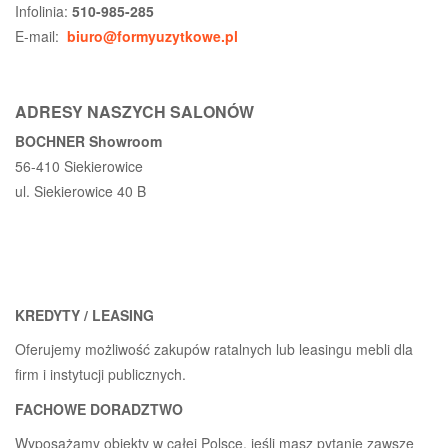
Infolinia:
510-985-285
E-mail:
biuro@formyuzytkowe.pl
ADRESY NASZYCH SALONÓW
BOCHNER Showroom
56-410 Siekierowice
ul. Siekierowice 40 B
KREDYTY / LEASING
Oferujemy możliwość zakupów ratalnych lub leasingu mebli dla
firm i instytucji publicznych.
FACHOWE DORADZTWO
Wyposażamy obiekty w całej Polsce, jeśli masz pytanie zawsze