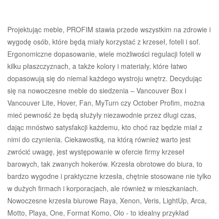
Projektując meble, PROFIM stawia przede wszystkim na zdrowie i
wygodę osób, które będą miały korzystać z krzeseł, foteli i sof.
Ergonomiczne dopasowanie, wiele możliwości regulacji foteli w
kilku płaszczyznach, a także kolory i materiały, które łatwo
dopasowują się do niemal każdego wystroju wnętrz. Decydując
się na nowoczesne meble do siedzenia – Vancouver Box i
Vancouver Lite, Hover, Fan, MyTurn czy October Profim, można
mieć pewność że będą służyły niezawodnie przez długi czas,
dając mnóstwo satysfakcji każdemu, kto choć raz będzie miał z
nimi do czynienia. Ciekawostką, na którą również warto jest
zwrócić uwagę, jest występowanie w ofercie firmy krzeseł
barowych, tak zwanych hokerów. Krzesła obrotowe do biura, to
bardzo wygodne i praktyczne krzesła, chętnie stosowane nie tylko
w dużych firmach i korporacjach, ale również w mieszkaniach.
Nowoczesne krzesła biurowe Raya, Xenon, Veris, LightUp, Arca,
Motto, Playa, One, Format Komo, Olo - to idealny przykład