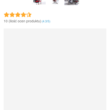
10 (ilość ocen produktu)‎
(
4.3
/
5
)