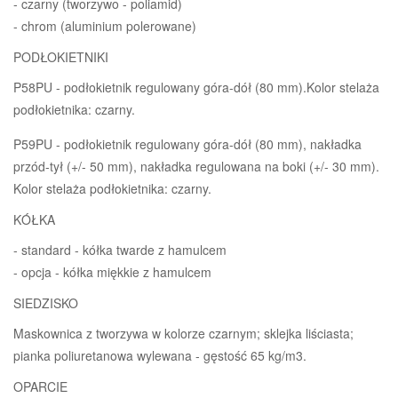
- czarny (tworzywo - poliamid)
- chrom (aluminium polerowane)
PODŁOKIETNIKI
P58PU - podłokietnik regulowany góra-dół (80 mm).Kolor stelaża
podłokietnika: czarny.
P59PU - podłokietnik regulowany góra-dół (80 mm), nakładka
przód-tył (+/- 50 mm), nakładka regulowana na boki (+/- 30 mm).
Kolor stelaża podłokietnika: czarny.
KÓŁKA
- standard - kółka twarde z hamulcem
- opcja - kółka miękkie z hamulcem
SIEDZISKO
Maskownica z tworzywa w kolorze czarnym; sklejka liściasta;
pianka poliuretanowa wylewana - gęstość 65 kg/m3.
OPARCIE