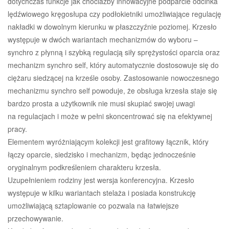
dotychczas funkcje jak chociażby innowacyjne podparcie odcinka
lędźwiowego kręgosłupa czy podłokietniki umożliwiające regulację
nakładki w dowolnym kierunku w płaszczyźnie poziomej. Krzesło
występuje w dwóch wariantach mechanizmów do wyboru –
synchro z płynną i szybką regulacją siły sprężystości oparcia oraz
mechanizm synchro self, który automatycznie dostosowuje się do
ciężaru siedzącej na krześle osoby. Zastosowanie nowoczesnego
mechanizmu synchro self powoduje, że obsługa krzesła staje się
bardzo prosta a użytkownik nie musi skupiać swojej uwagi
na regulacjach i może w pełni skoncentrować się na efektywnej
pracy.
Elementem wyróżniającym kolekcji jest grafitowy łącznik, który
łączy oparcie, siedzisko i mechanizm, będąc jednocześnie
oryginalnym podkreśleniem charakteru krzesła.
Uzupełnieniem rodziny jest wersja konferencyjna. Krzesło
występuje w kilku wariantach stelaża i posiada konstrukcję
umożliwiającą sztaplowanie co pozwala na łatwiejsze
przechowywanie.