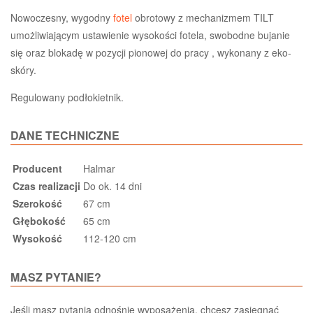
Nowoczesny, wygodny
fotel
obrotowy z mechanizmem TILT
umożliwiającym ustawienie wysokości fotela, swobodne bujanie
się oraz blokadę w pozycji pionowej do pracy , wykonany z eko-
skóry.
Regulowany podłokietnik.
DANE TECHNICZNE
Producent
Halmar
Czas realizacji
Do ok. 14 dni
Szerokość
67 cm
Głębokość
65 cm
Wysokość
112-120 cm
MASZ PYTANIE?
Jeśli masz pytania odnośnie wyposażenia, chcesz zasięgnąć