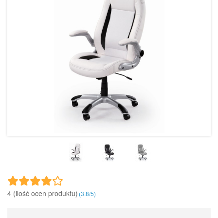
4 (ilość ocen produktu)‎
(
3.8
/
5
)