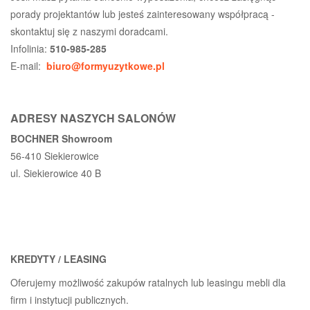
porady projektantów lub jesteś zainteresowany współpracą -
skontaktuj się z naszymi doradcami.
Infolinia:
510-985-285
E-mail:
biuro@formyuzytkowe.pl
ADRESY NASZYCH SALONÓW
BOCHNER Showroom
56-410 Siekierowice
ul. Siekierowice 40 B
KREDYTY / LEASING
Oferujemy możliwość zakupów ratalnych lub leasingu mebli dla
firm i instytucji publicznych.