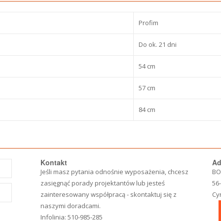
Profim
Do ok. 21 dni
54 cm
57 cm
84 cm
Kontakt
Ad
Jeśli masz pytania odnośnie wyposażenia, chcesz
BO
zasięgnąć porady projektantów lub jesteś
56
zainteresowany współpracą - skontaktuj się z
Cy
naszymi doradcami.
Infolinia:
510-985-285