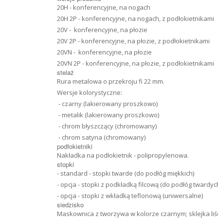
20H - konferencyjne, na nogach
20H 2P - konferencyjne, na nogach, z podłokietnikami
20V - konferencyjne, na płozie
20V 2P - konferencyjne, na płozie, z podłokietnikami
20VN - konferencyjne, na płozie
20VN 2P - konferencyjne, na płozie, z podłokietnikami
stelaż
Rura metalowa o przekroju fi 22 mm.
Wersje kolorystyczne:
- czarny (lakierowany proszkowo)
- metalik (lakierowany proszkowo)
- chrom błyszczący (chromowany)
- chrom satyna (chromowany)
podłokietniki
Nakładka na podłokietnik - polipropylenowa.
stopki
- standard - stopki twarde (do podłóg miękkich)
- opcja - stopki z podkładką filcową (do podłóg twardyc
- opcja - stopki z wkładką teflonową (uniwersalne)
siedzisko
Maskownica z tworzywa w kolorze czarnym; sklejka liś