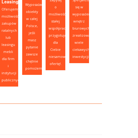
Leasing
Wyposażamy
o
się w
Oferujemy
obiekty
możliwość
wyposażeniu
możliwość
w całej
stałej
wnętrz
zakupów
Polsce,
współpracy,
biurowych,
ratalnych
jeśli
przygotujemy
zrealizowaliśmy
lub
masz
dla
wiele
leasingu
pytanie
Ciebie
ciekawych
mebli
zawsze
niesamowitą
inwestycji.
dla firm
chętnie
ofertę!.
i
pomożemy.
instytucji
publicznych.