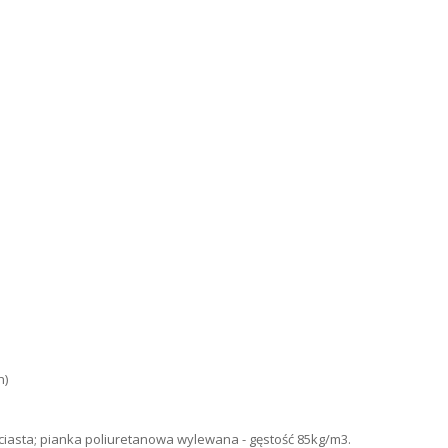
h)
ciasta; pianka poliuretanowa wylewana - gęstość 85kg/m3.