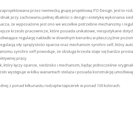
 zaprojektowana przez niemiecką grupę projektową ITO Design. Jest to ro
dnak przy zachowaniu pełnej dbałości o design i estetykę wykonania sied
nacza, że wyposażone jest ono we wszelkie potrzebne mechanizmy i regul
sze krzesło pracownicze, które posiada unikatowe, niespotykane dotych
żliwiające regulację nakładki w dowolnym kierunku w płaszczyźnie pozio
gulacją siły sprężystości oparcia oraz mechanizm synchro self, który aut
zmu synchro self powoduje, że obsługa krzesła staje się bardzo prosta 
ektywnej pracy.
ik, który łączy oparcie, siedzisko i mechanizm, będąc jednocześnie orygin
sło występuje w kilku wariantach stelaża i posiada konstrukcję umożliwia
dnej z ponad kilkunastu rodzajów tapicerek w ponad 130 kolorach.