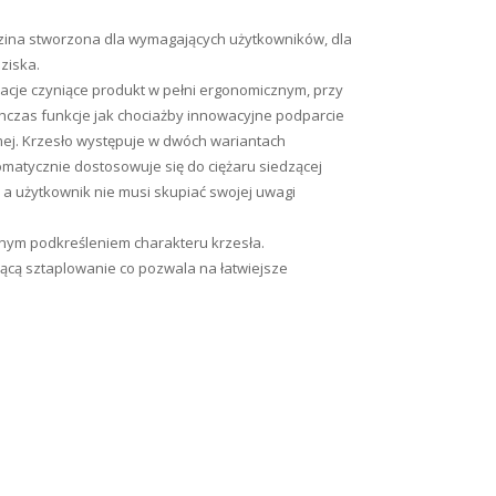
dzina stworzona dla wymagających użytkowników, dla
ziska.
acje czyniące produkt w pełni ergonomicznym, przy
czas funkcje jak chociażby innowacyjne podparcie
mej. Krzesło występuje w dwóch wariantach
omatycznie dostosowuje się do ciężaru siedzącej
a użytkownik nie musi skupiać swojej uwagi
alnym podkreśleniem charakteru krzesła.
jącą sztaplowanie co pozwala na łatwiejsze