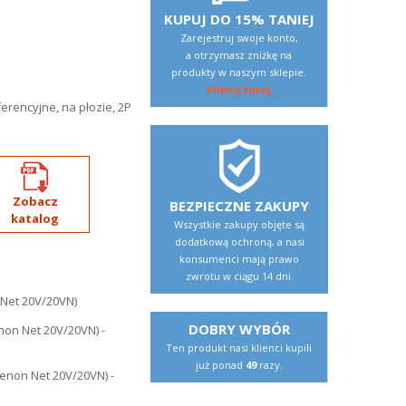
KUPUJ DO 15% TANIEJ
Zarejestruj swoje konto,
a otrzymasz zniżkę na
produkty w naszym sklepie.
Kliknij tutaj
rencyjne, na płozie, 2P
Zobacz
BEZPIECZNE ZAKUPY
katalog
Wszystkie zakupy objęte są
dodatkową ochroną, a nasi
konsumenci mają prawo
zwrotu w ciągu 14 dni.
DOBRY WYBÓR
Ten produkt nasi klienci kupili
już ponad
49
razy.