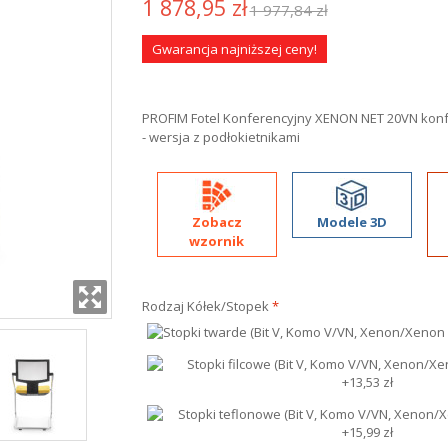
1 878,95 zł
1 977,84 zł
Gwarancja najniższej ceny!
PROFIM Fotel Konferencyjny XENON NET 20VN konfe
- wersja z podłokietnikami
Zobacz
Modele 3D
wzornik
Rodzaj Kółek/Stopek
*