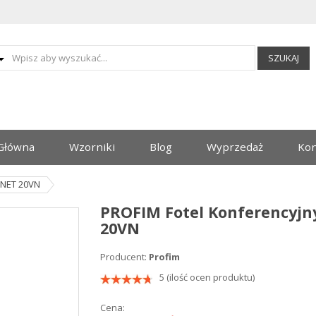
SZUKAJ
Główna
Wzorniki
Blog
Wyprzedaż
Kon
 NET 20VN
PROFIM Fotel Konferencyj
20VN
Producent:
Profim
5 (ilość ocen produktu)
Cena: