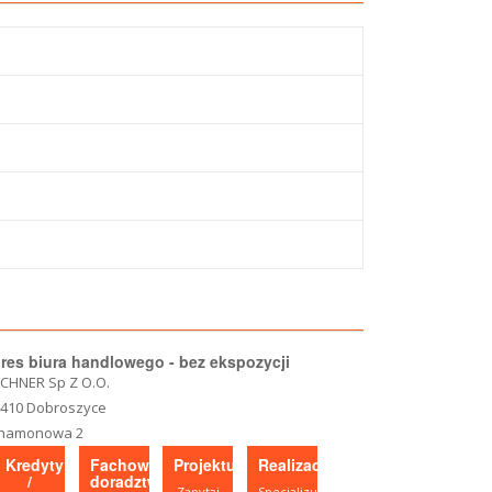
res biura handlowego - bez ekspozycji
CHNER Sp Z O.O.
-410 Dobroszyce
namonowa 2
Kredyty
Fachowe
Projektujesz?
Realizacje
/
doradztwo
Zapytaj
Specjalizujemy