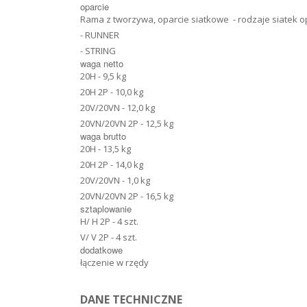
oparcie
Rama z tworzywa, oparcie siatkowe - rodzaje siatek o
- RUNNER
- STRING
waga netto
20H - 9,5 kg
20H 2P - 10,0 kg
20V/20VN - 12,0 kg
20VN/20VN 2P - 12,5 kg
waga brutto
20H - 13,5 kg
20H 2P - 14,0 kg
20V/20VN - 1,0 kg
20VN/20VN 2P - 16,5 kg
sztaplowanie
H/ H 2P - 4 szt.
V/ V 2P - 4 szt.
dodatkowe
łączenie w rzędy
DANE TECHNICZNE