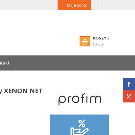
Moje konto
KOSZYK
0,00 zł
takt
ny XENON NET