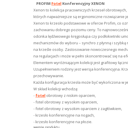
PROFIM
Fotel
Konferencyjny
XENON
Xenon to kolekcja pracowniczych krzeseł obrotowych,
których najważniejsze są ergonomiczne rozwiązanie je
Xenon to krzesło podstawowe w ofercie Profim, co oz
zachowaniu dobrego poziomu ceny. To najnowocześniej
odcinka lędźwiowego kręgosłupa czy podłokietniki umo
mechanizmów do wyboru – synchro z płynną i szybką re
na krześle osoby. Zastosowanie nowoczesnego mechani
na regulacjach i może w pełni skoncentrować się na ef
Elementem wyróżniającym kolekcji jest grafitowy łączn
Uzupełnieniem rodziny jest wersja konferencyjna. Krze
przechowywanie.
Każda konfiguracja krzesła może być wykończona w je
W skład kolekcji wchodzą:
-
fotel
obrotowy z niskim oparciem,
- fotel obrotowy z wysokim oparciem,
- fotel obrotowy z wysokim oparciem z zagłówkiem,
- krzesło konferencyjne na nogach,
- krzesło konferencyjne na płozie.
wersje produktu