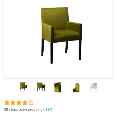
38 (ilość ocen produktu)‎
(
3.9
/
5
)