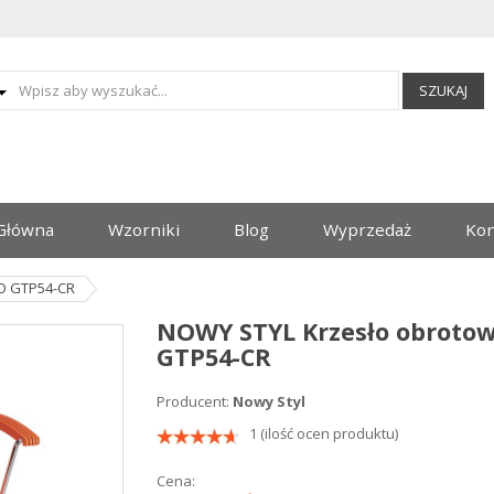
SZUKAJ
Główna
Wzorniki
Blog
Wyprzedaż
Kon
O GTP54-CR
NOWY STYL Krzesło obroto
GTP54-CR
Producent:
Nowy Styl
1 (ilość ocen produktu)
Cena: