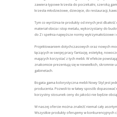
zawiera typowe krzesła do poczekalni, szeroką gamę
krzesła młodzieżowe, dziecięce, do restauracji, kawi
Tym co wyróżnia te produkty od innych jest dbałość 
materiał obicia i stop metalu, wykorzystany do bud
do Z i spełnia najwyższe normy wytrzymałościowe i 
Projektowaniem dotychczasowych oraz nowych model
łączących w swojej pracy fantazję, estetykę, nowo
mających korzystać z tych mebli. W efekcie powstają 
znakomicie prezentują się w niewielkich, skromnie u
gabinetach.
Bogata gama kolorystyczna mebli Nowy Styl jest je
producenta. Pozwoli to w łatwy sposób dopasować n
korzystny stosunek ceny do jakości nie będzie obci
W naszej ofercie można znaleźć niemal cały asortym
Wszystkie produkty oferujemy w konkurencyjnych cen