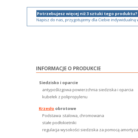
Potrzebujesz więcej niż 3 sztuki tego produktu?
Napisz do nas, przygotujemy dla Ciebie indywidualną
INFORMACJE O PRODUKCIE
Siedzisko i oparcie
antypoślizgowa powierzchnia siedziska i oparcia
kubełek z polipropylenu
Krzesło
obrotowe
Podstawa :stalowa, chromowana
stałe podłokietniki
regulacja wysokości siedziska za pomocą amortyz