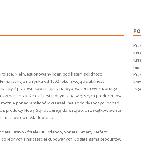
PO
Krze
Krz
Krz
biur
Polsce. Niekwestionowany lider, pod kątem solidności
Krz
Firma istnieje na rynku od 1992 roku. Swoją działalność
kom
udniający 7 pracowników i mający na wyposażeniu wysłużonego
(Now
rozwinął się tak, że dziś jest jednym z największych producentów
jąc rocznie ponad 8 milionów krzeseł i mając do dyspozycji ponad
h, produkty Nowy Styl docierają do wszystkich zakątków świata,
 niemożliwe do naśladowania.
ntrata, Bravo - fotele Hit, Orlando, Sonata, Smart, Perfect,
leżą do jednych z najczęściej kupowanych. Bogata gama produktów