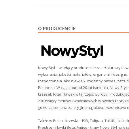
O PRODUCENCIE
Nowy Styl – wiodący producent krzeseł biurowych w 
wykonania, jakości materiałów, ergonomii i designu. 
rozpoczynała jako niewielki rodzinny biznes, zatr
Poloneza. W ciągu ponad 20 lat istnienia, Nowy Styl 
krzeseł, foteli i ławek w tej części Europy. Produku
210 tysięcy metrów kwadratowych w swoich fabrykac
gdzie są ceniona za oryginalną jakość i wzornictwo
Także w Polsce krzesła – ISO, Tulipan, Taktik, Hello, I
Prestige - i ławki Beta, Amigo - firmy Nowy Styl na