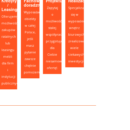
Kredyty
Fachowe
Projektujesz?
Realizacje
/
doradztwo
Zapytaj
Specjalizujemy
Leasing
Wyposażamy
o
się w
Oferujemy
obiekty
możliwość
wyposażeniu
możliwość
w całej
stałej
wnętrz
zakupów
Polsce,
współpracy,
biurowych,
ratalnych
jeśli
przygotujemy
zrealizowaliśmy
lub
masz
dla
wiele
leasingu
pytanie
Ciebie
ciekawych
mebli
zawsze
niesamowitą
inwestycji.
dla firm
chętnie
ofertę!.
i
pomożemy.
instytucji
publicznych.