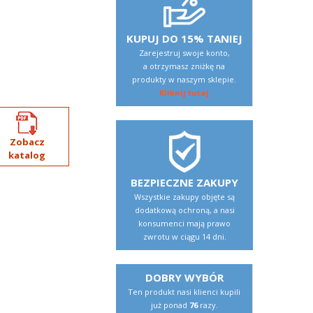
KUPUJ DO 15% TANIEJ
Zarejestruj swoje konto,
a otrzymasz zniżkę na
produkty w naszym sklepie.
Kliknij tutaj
Zobacz
katalog
BEZPIECZNE ZAKUPY
Wszystkie zakupy objęte są
dodatkową ochroną, a nasi
konsumenci mają prawo
zwrotu w ciągu 14 dni.
DOBRY WYBÓR
Ten produkt nasi klienci kupili
już ponad
76
razy.