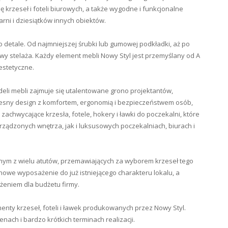
 krzeseł i foteli biurowych, a także wygodne i funkcjonalne
arni i dziesiątków innych obiektów.
o detale. Od najmniejszej śrubki lub gumowej podkładki, aż po
owy stelaża. Każdy element mebli Nowy Styl jest przemyślany od A
estetyczne.
i mebli zajmuje się utalentowane grono projektantów,
czesny design z komfortem, ergonomią i bezpieczeństwem osób,
zachwycające krzesła, fotele, hokery i ławki do poczekalni, które
rządzonych wnętrza, jak i luksusowych poczekalniach, biurach i
dnym z wielu atutów, przemawiających za wyborem krzeseł tego
owe wyposażenie do już istniejącego charakteru lokalu, a
ążeniem dla budżetu firmy.
enty krzeseł, foteli i ławek produkowanych przez Nowy Styl.
ach i bardzo krótkich terminach realizacji.