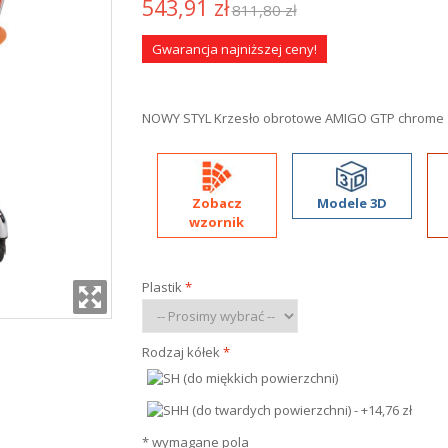
543,91 zł
811,80 zł
Gwarancja najniższej ceny!
NOWY STYL Krzesło obrotowe AMIGO GTP chrome
Zobacz
Modele 3D
wzornik
Plastik
*
Rodzaj kółek
*
* wymagane pola