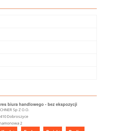
res biura handlowego - bez ekspozycji
CHNER Sp Z O.O.
-410 Dobroszyce
namonowa 2