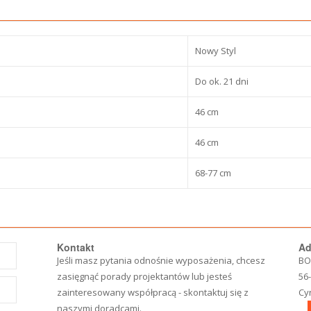
Nowy Styl
Do ok. 21 dni
46 cm
46 cm
68-77 cm
Kontakt
Ad
Jeśli masz pytania odnośnie wyposażenia, chcesz
BO
zasięgnąć porady projektantów lub jesteś
56
zainteresowany współpracą - skontaktuj się z
Cy
naszymi doradcami.