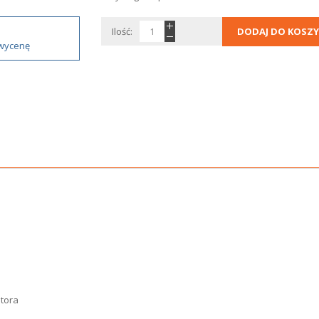
Ilość:
DODAJ DO KOSZY
 wycenę
atora