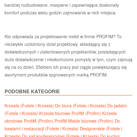
bardziej rozbudowane, masywne i zapewniające doskonały
komfort podczas wielu godzin zajmowania w nich miejsca.
Kto odpowiada za projektowanie mebli w firmie PROFIM? To
niezwykle uzdolniony dział projektowy, składający się z
doświadczonych i utalentowanych projektantów, posiadających
duże doświadczenie i nieskończone pomysły w tym, czym zajmują
się na co dzień. Efektem ich pracy jest ciągle powiększający się
asortyment produktów sygnowanych marką PROFIM.
PODOBNE KATEGORIE
Krzesła (Fotele i Krzesła)
Do biura (Fotele i Krzesła)
Do jadalni
(Fotele i Krzesła)
Krzesła biurowe ProfiM (Profim)
Krzesła
obrotowe ProfiM (Profim)
ProfiM Meble biurowe (Profim)
Do
kawiarni i restauracji (Fotele i Krzesła)
Designerskie (Fotele i
Krzesła)
Do sali konferencyjnej (Fotele i Krzesła)
Do kuchni