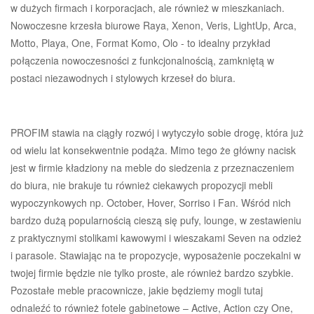
w dużych firmach i korporacjach, ale również w mieszkaniach.
Nowoczesne krzesła biurowe Raya, Xenon, Veris, LightUp, Arca,
Motto, Playa, One, Format Komo, Olo - to idealny przykład
połączenia nowoczesności z funkcjonalnością, zamkniętą w
postaci niezawodnych i stylowych krzeseł do biura.
PROFIM stawia na ciągły rozwój i wytyczyło sobie drogę, która już
od wielu lat konsekwentnie podąża. Mimo tego że główny nacisk
jest w firmie kładziony na meble do siedzenia z przeznaczeniem
do biura, nie brakuje tu również ciekawych propozycji mebli
wypoczynkowych np. October, Hover, Sorriso i Fan. Wśród nich
bardzo dużą popularnością cieszą się pufy, lounge, w zestawieniu
z praktycznymi stolikami kawowymi i wieszakami Seven na odzież
i parasole. Stawiając na te propozycje, wyposażenie poczekalni w
twojej firmie będzie nie tylko proste, ale również bardzo szybkie.
Pozostałe meble pracownicze, jakie będziemy mogli tutaj
odnaleźć to również fotele gabinetowe – Active, Action czy One,