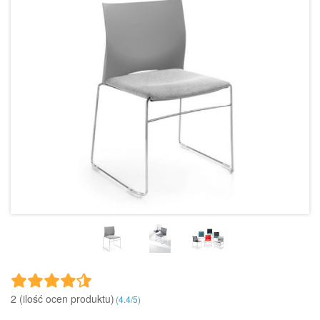
2 (ilość ocen produktu)‎
(
4.4
/
5
)