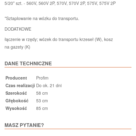
5/20* szt. - 560V, 560V 2P, 570V, 570V 2P, 575V, 575V 2P
*Sztaplowanie na wózku do transportu.
DODATKOWE
łączenie w rzędy; wózek do transportu krzeseł (W), kosz
na gazety (K)
DANE TECHNICZNE
Producent
Profim
Czas realizacji
Do ok. 21 dni
Szerokość
58 cm
Głębokość
53 cm
Wysokość
85 cm
MASZ PYTANIE?