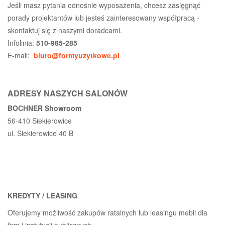
Jeśli masz pytania odnośnie wyposażenia, chcesz zasięgnąć
porady projektantów lub jesteś zainteresowany współpracą -
skontaktuj się z naszymi doradcami.
Infolinia:
510-985-285
E-mail:
biuro@formyuzytkowe.pl
ADRESY NASZYCH SALONÓW
BOCHNER Showroom
56-410 Siekierowice
ul. Siekierowice 40 B
KREDYTY / LEASING
Oferujemy możliwość zakupów ratalnych lub leasingu mebli dla
firm i instytucji publicznych.