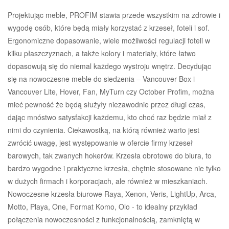
Projektując meble, PROFIM stawia przede wszystkim na zdrowie i
wygodę osób, które będą miały korzystać z krzeseł, foteli i sof.
Ergonomiczne dopasowanie, wiele możliwości regulacji foteli w
kilku płaszczyznach, a także kolory i materiały, które łatwo
dopasowują się do niemal każdego wystroju wnętrz. Decydując
się na nowoczesne meble do siedzenia – Vancouver Box i
Vancouver Lite, Hover, Fan, MyTurn czy October Profim, można
mieć pewność że będą służyły niezawodnie przez długi czas,
dając mnóstwo satysfakcji każdemu, kto choć raz będzie miał z
nimi do czynienia. Ciekawostką, na którą również warto jest
zwrócić uwagę, jest występowanie w ofercie firmy krzeseł
barowych, tak zwanych hokerów. Krzesła obrotowe do biura, to
bardzo wygodne i praktyczne krzesła, chętnie stosowane nie tylko
w dużych firmach i korporacjach, ale również w mieszkaniach.
Nowoczesne krzesła biurowe Raya, Xenon, Veris, LightUp, Arca,
Motto, Playa, One, Format Komo, Olo - to idealny przykład
połączenia nowoczesności z funkcjonalnością, zamkniętą w