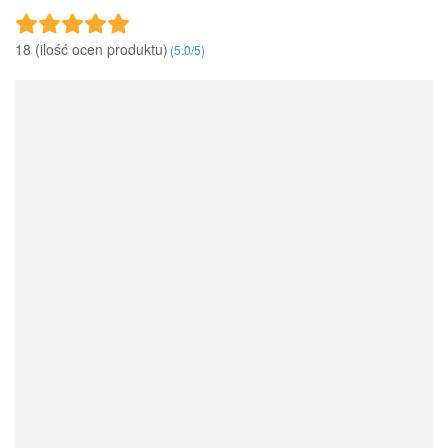
18 (ilość ocen produktu)‎
(
5.0
/
5
)