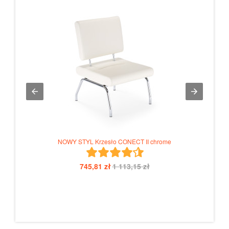
NOWY STYL Krzesło CONECT II chrome
NOWY
745,81 zł
1 113,15 zł