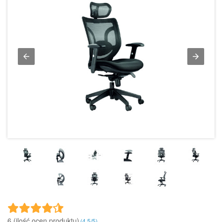
6 (ilość ocen produktu)‎
(
4.5
/
5
)