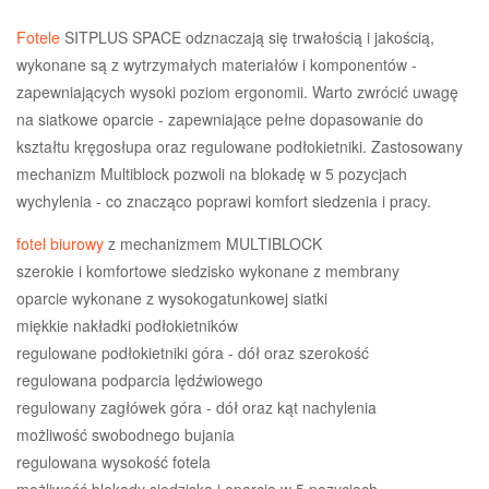
Fotele
SITPLUS SPACE odznaczają się trwałością i jakością,
wykonane są z wytrzymałych materiałów i komponentów -
zapewniających wysoki poziom ergonomii. Warto zwrócić uwagę
na siatkowe oparcie - zapewniające pełne dopasowanie do
kształtu kręgosłupa oraz regulowane podłokietniki. Zastosowany
mechanizm Multiblock pozwoli na blokadę w 5 pozycjach
wychylenia - co znacząco poprawi komfort siedzenia i pracy.
fotel biurowy
z mechanizmem MULTIBLOCK
szerokie i komfortowe siedzisko wykonane z membrany
oparcie wykonane z wysokogatunkowej siatki
miękkie nakładki podłokietników
regulowane podłokietniki góra - dół oraz szerokość
regulowana podparcia lędźwiowego
regulowany zagłówek góra - dół oraz kąt nachylenia
możliwość swobodnego bujania
regulowana wysokość fotela
możliwość blokady siedziska i oparcia w 5 pozycjach