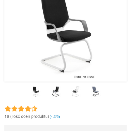
16 (ilość ocen produktu)‎
(
4.3
/
5
)