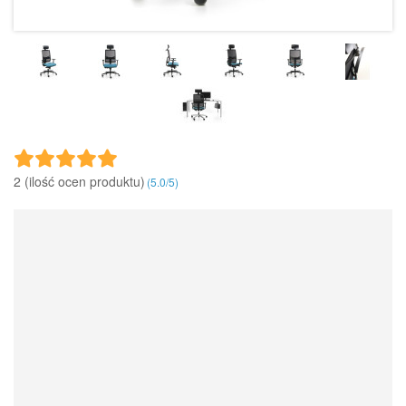
2 (ilość ocen produktu)‎
(
5.0
/
5
)