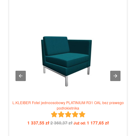
L.KLEIBER Fotel jednoosobowy PLATINIUM R31 OAL bez prawego
L.KLE
podłokietnika
1 337,55 zł
2 360,37 zł
1 177,65 zł
Już od: