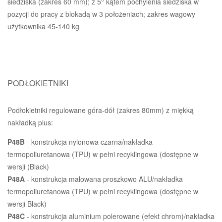
siedziska (zakres 60 mm); z 5° kątem pochylenia siedziska w
pozycji do pracy z blokadą w 3 położeniach; zakres wagowy
użytkownika 45-140 kg
PODŁOKIETNIKI
Podłokietniki regulowane góra-dół (zakres 80mm) z miękką
nakładką plus:
P48B
- konstrukcja nylonowa czarna/nakładka
termopoliuretanowa (TPU) w pełni recyklingowa (dostępne w
wersji (Black)
P48A
- konstrukcja malowana proszkowo ALU/nakładka
termopoliuretanowa (TPU) w pełni recyklingowa (dostępne w
wersji Black)
P48C
- konstrukcja aluminium polerowane (efekt chrom)/nakładka