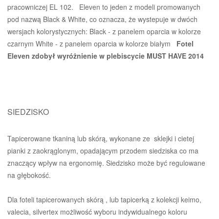
pracowniczej EL 102. Eleven to jeden z modeli promowanych
pod nazwą Black & White, co oznacza, że wystepuje w dwóch
wersjach kolorystycznych: Black - z panelem oparcia w kolorze
czarnym White - z panelem oparcia w kolorze białym
Fotel
Eleven zdobył wyróżnienie w plebiscycie MUST HAVE 2014
SIEDZISKO
Tapicerowane tkaniną lub skórą, wykonane ze sklejki i cietej
pianki z zaokrąglonym, opadającym przodem siedziska co ma
znaczący wpływ na ergonomię. Siedzisko może być regulowane
na głębokość.
Dla foteli tapicerowanych skórą , lub tapicerką z kolekcji keimo,
valecia, silvertex możliwość wyboru indywidualnego koloru