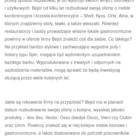
prosty sposób dopasować je do wystroju swoich wnętrz biurowych
i użytkowych. Bejot od kilku lat rozbudował swoją ofertę o meble
konferencyjne i krzesła konferencyjne – Shell, Kyos, Orte, Atria, w
których znajdziemy stoły, ławki, a także wieszaki. Również
restauratorzy i osoby prowadzące własne lokale gastronomiczne
powinny w ofercie firmy Bejot znaleźć coś dla siebie. Co takiego?
Na przykład bardzo stylowe i zachwycająco wygodne pufy i
hokery typu Spin, mogące być wyśmienitym uzupełnieniem
każdego barku. Wyprodukowane z trwałych i odpornych na
uszkodzenia materiałów, mogą sprawić że będą inwestycją
służącą przez wiele kolejnych lat.
Jakie są rokowania firmy na przyszłość? Bejot ma w planach
dalsze rozbudowanie swojej oferty o kolejne, wysokiej jakości
produkty – Voo Voo, Vector, Oxxo (kiedyś Occo), Vieni czy Clubin
oraz Umm. Powinny znaleźć się w niej kolejne meble biurowe i
gastronomiczne, a także dostosowane do potrzeb pracowników