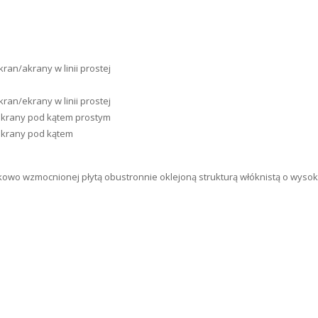
an/akrany w linii prostej
an/ekrany w linii prostej
 ekrany pod kątem prostym
ekrany pod kątem
owo wzmocnionej płytą obustronnie oklejoną strukturą włóknistą o wyso