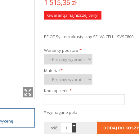
1 515,36 zł
Gwarancja najniższej ceny!
BEJOT System akustyczny SELVA CELL - SVSC800
Warianty podstaw
*
Materiał
*
Kod tapicerki
*
* wymagane pola
 wycenę
Ilość:
DODAJ DO KOSZY