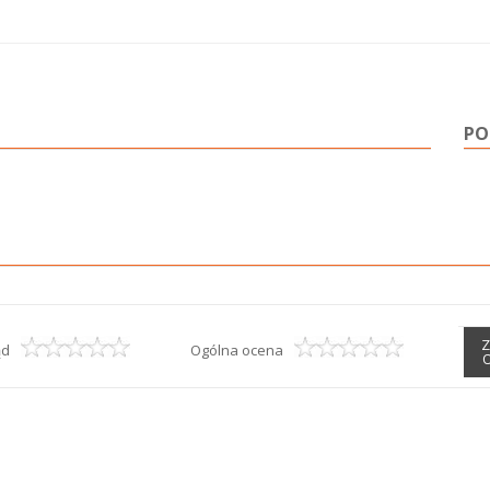
PO
Z
ąd
Ogólna ocena