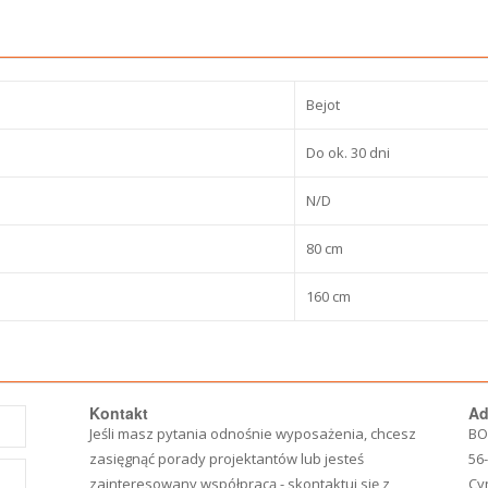
Bejot
Do ok. 30 dni
N/D
80 cm
160 cm
Kontakt
Ad
Jeśli masz pytania odnośnie wyposażenia, chcesz
BO
zasięgnąć porady projektantów lub jesteś
56
zainteresowany współpracą - skontaktuj się z
Cy