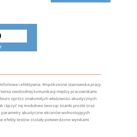
komfortowa i efektywna. Współczesne stanowiska pracy
nienia swobodnej komunikacji między pracownikami.
 biuro
oprócz znakomitych właściwości akustycznych
 i łączyć się
modułowo tworząc ścianki proste oraz
 parametry akustyczne ekranów wolnostojących
ne
efekty testów zostały potwierdzone wynikami