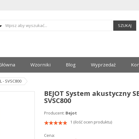
SZUKAJ
Główna
Wzorniki
Blog
Wyprzedaż
Kon
L - SVSC800
BEJOT System akustyczny SE
SVSC800
Producent:
Bejot
1 (ilość ocen produktu)
Cena: