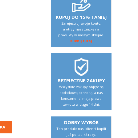
KUPUJ DO 15% TANIEJ
Zarejestruj swoje konto,
a otrzymasz zniżkę na
produkty w naszym sklepie.
Kliknij tutaj
BEZPIECZNE ZAKUPY
Wszystkie zakupy objęte są
dodatkową ochroną, a nasi
konsumenci mają prawo
zwrotu w ciągu 14 dni.
DOBRY WYBÓR
KA
Ten produkt nasi klienci kupili
już ponad
44
razy.