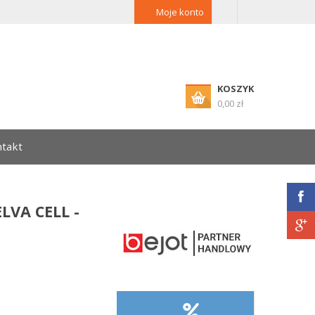
Moje konto
KOSZYK
0,00 zł
takt
LVA CELL -