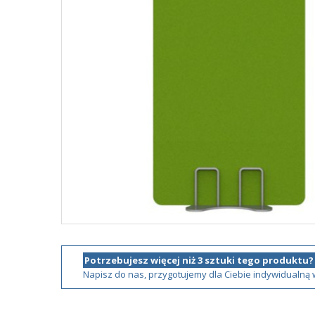
Potrzebujesz więcej niż 3 sztuki tego produktu?
Napisz do nas, przygotujemy dla Ciebie indywidualną