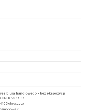
res biura handlowego - bez ekspozycji
CHNER Sp Z O.O.
-410 Dobroszyce
namonowa 2