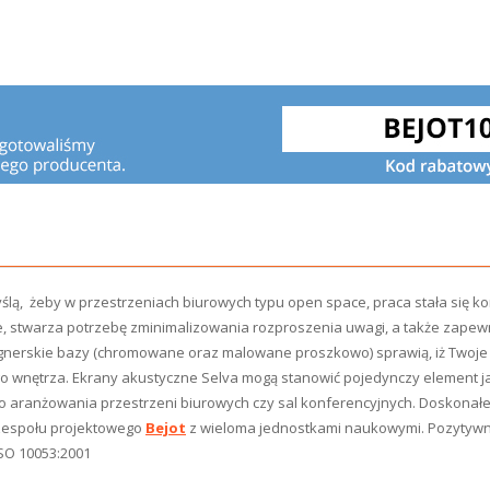
ślą, żeby w przestrzeniach biurowych typu open
space, praca stała się 
ie, stwarza potrzebę
zminimalizowania rozproszenia uwagi, a także zapew
signerskie bazy (chromowane oraz malowane proszkowo) sprawią, iż Twoje
go wnętrza. Ekrany akustyczne Selva
mogą stanowić pojedynczy element jak
go
aranżowania przestrzeni biurowych czy sal
konferencyjnych.
Doskonałe
zespołu projektowego
Bejot
z wieloma jednostkami naukowymi. Pozytyw
SO 10053:2001