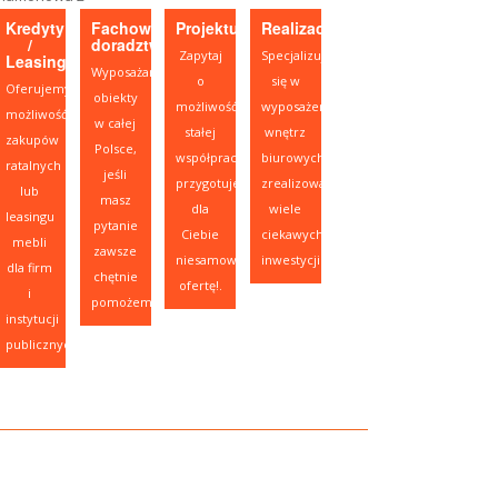
Kredyty
Fachowe
Projektujesz?
Realizacje
/
doradztwo
Zapytaj
Specjalizujemy
Leasing
Wyposażamy
o
się w
Oferujemy
obiekty
możliwość
wyposażeniu
możliwość
w całej
stałej
wnętrz
zakupów
Polsce,
współpracy,
biurowych,
ratalnych
jeśli
przygotujemy
zrealizowaliśmy
lub
masz
dla
wiele
leasingu
pytanie
Ciebie
ciekawych
mebli
zawsze
niesamowitą
inwestycji.
dla firm
chętnie
ofertę!.
i
pomożemy.
instytucji
publicznych.