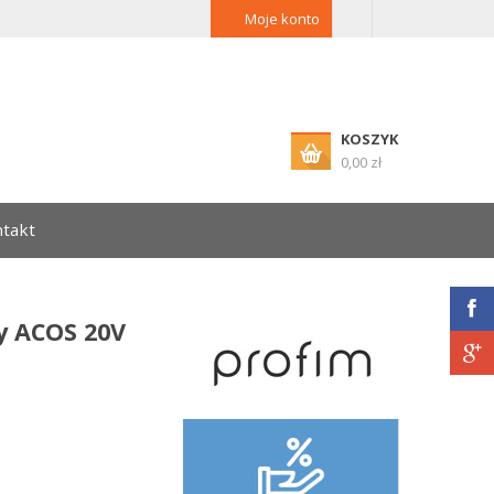
Moje konto
KOSZYK
0,00 zł
takt
y ACOS 20V