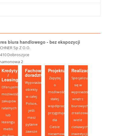
res biura handlowego - bez ekspozycji
CHNER Sp Z O.O.
-410 Dobroszyce
namonowa 2
Kredyty
Fachowe
Projektujesz?
Realizacje
/
doradztwo
Zapytaj
Specjalizujemy
Leasing
Wyposażamy
o
się w
Oferujemy
obiekty
możliwość
wyposażeniu
możliwość
w całej
stałej
wnętrz
zakupów
Polsce,
współpracy,
biurowych,
ratalnych
jeśli
przygotujemy
zrealizowaliśmy
lub
masz
dla
wiele
leasingu
pytanie
Ciebie
ciekawych
mebli
zawsze
niesamowitą
inwestycji.
dla firm