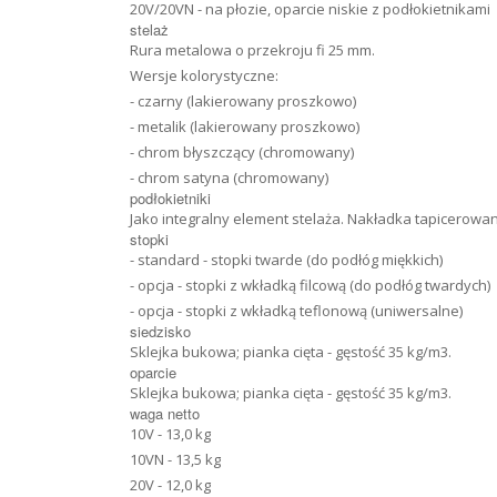
20V/20VN - na płozie, oparcie niskie z podłokietnikami
stelaż
Rura metalowa o przekroju fi 25 mm.
Wersje kolorystyczne:
- czarny (lakierowany proszkowo)
- metalik (lakierowany proszkowo)
- chrom błyszczący (chromowany)
- chrom satyna (chromowany)
podłokietniki
Jako integralny element stelaża. Nakładka tapicerowa
stopki
- standard - stopki twarde (do podłóg miękkich)
- opcja - stopki z wkładką filcową (do podłóg twardych)
- opcja - stopki z wkładką teflonową (uniwersalne)
siedzisko
Sklejka bukowa; pianka cięta - gęstość 35 kg/m3.
oparcie
Sklejka bukowa; pianka cięta - gęstość 35 kg/m3.
waga netto
10V - 13,0 kg
10VN - 13,5 kg
20V - 12,0 kg