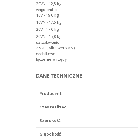
20VN - 12,5 kg
waga brutto
10V - 19,0 kg
10VN - 17,5 kg
20V - 17,0 kg
20VN - 15,0 kg
sztaplowanie
2 szt. (tylko wersja V)
dodatkowe
łączenie w rzędy
DANE TECHNICZNE
Producent
Czas realizacji
Szerokość
Głębokość