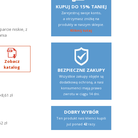
KUPUJ DO 15% TANIEJ
Zarejestruj swoje konto,
a otrzymasz zniżkę na
produkty w naszym sklepie.
arcie niskie, z
Kliknij tutaj
ania
Zobacz
katalog
BEZPIECZNE ZAKUPY
Wszystkie zakupy objęte są
dodatkową ochroną, a nasi
konsumenci mają prawo
zwrotu w ciągu 14 dni.
DOBRY WYBÓR
Ten produkt nasi klienci kupili
już ponad
42
razy.