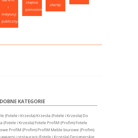
chętnie
ofertę!.
i
pomożemy.
instytucji
publicznych.
DOBNE KATEGORIE
le (Fotele i Krzesła)
Krzesła (Fotele i Krzesła)
Do
a (Fotele i Krzesła)
Fotele ProfiM (Profim)
Fotele
rowe ProfiM (Profim)
ProfiM Meble biurowe (Profim)
awiarni i restauracji (Fotele i Krzesła)
Designerskie