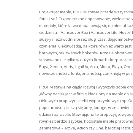
Projektując meble, PROFIM stawia przede wszystkim 
foteli i sof. Ergonomiczne dopasowanie, wiele możliwo
materiały, które łatwo dopasowują się do niemal k
siedzenia – Vancouver Box i Vancouver Lite, Hover
służyły niezawodnie przez długi czas, dając mnóstwo
czynienia. Ciekawostką, na którą również warto jest
barowych, tak zwanych hokerów. Krzesła obrotowe d
stosowane nie tylko w dużych firmach i korporacja
Raya, Xenon, Veris, LightUp, Arca, Motto, Playa, One
nowoczesności z funkcjonalnością, zamkniętą w post
PROFIM stawia na ciągły rozwój i wytyczyło sobie dr
główny nacisk jest w firmie kładziony na meble do s
ciekawych propozycji mebli wypoczynkowych np. Octo
popularnością cieszą się pufy, lounge, w zestawien
odzież i parasole. Stawiając na te propozycje, wypos
również bardzo szybkie. Pozostałe meble pracownicz
gabinetowe – Active, Action czy One, bardziej ro