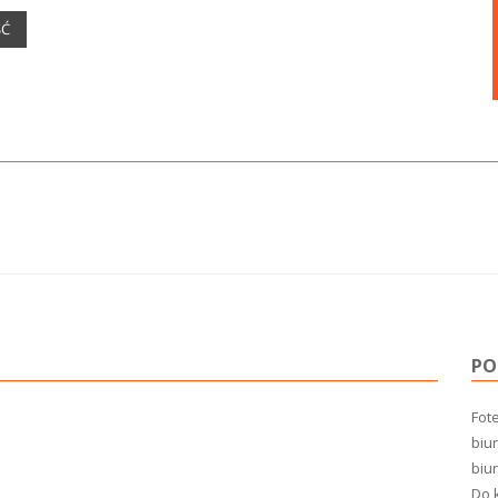
ŚĆ
PO
Fote
biur
biu
Do k