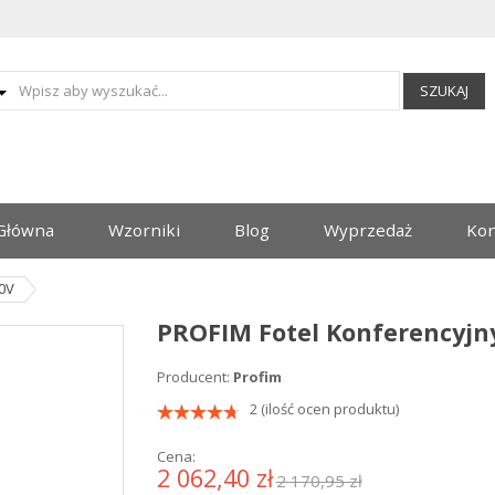
SZUKAJ
Główna
Wzorniki
Blog
Wyprzedaż
Kon
0V
PROFIM Fotel Konferencyjn
Producent:
Profim
2 (ilość ocen produktu)
Cena:
2 062,40 zł
2 170,95 zł