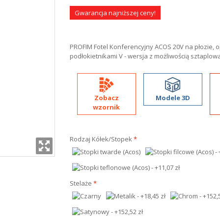
Gwarancja najniższej ceny!
PROFIM Fotel Konferencyjny ACOS 20V na płozie, op
podłokietnikami V - wersja z możliwością sztaplow
Zobacz
Modele 3D
wzornik
Rodzaj Kółek/Stopek
*
Stelaże
*