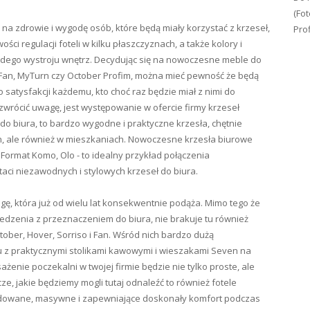
(Fot
na zdrowie i wygodę osób, które będą miały korzystać z krzeseł,
Pro
ści regulacji foteli w kilku płaszczyznach, a także kolory i
ażdego wystroju wnętrz. Decydując się na nowoczesne meble do
, Fan, MyTurn czy October Profim, można mieć pewność że będą
 satysfakcji każdemu, kto choć raz będzie miał z nimi do
 zwrócić uwagę, jest występowanie w ofercie firmy krzeseł
o biura, to bardzo wygodne i praktyczne krzesła, chętnie
ch, ale również w mieszkaniach. Nowoczesne krzesła biurowe
, Format Komo, Olo - to idealny przykład połączenia
aci niezawodnych i stylowych krzeseł do biura.
ogę, która już od wielu lat konsekwentnie podąża. Mimo tego że
iedzenia z przeznaczeniem do biura, nie brakuje tu również
ber, Hover, Sorriso i Fan. Wśród nich bardzo dużą
iu z praktycznymi stolikami kawowymi i wieszakami Seven na
ażenie poczekalni w twojej firmie będzie nie tylko proste, ale
e, jakie będziemy mogli tutaj odnaleźć to również fotele
zbudowane, masywne i zapewniające doskonały komfort podczas