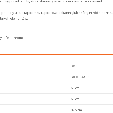
em są podłokietniki, które stanowią wraz z oparciem jeden element.
pecjalny układ tapicerski. Tapicerowne tkaniną lub skórą. Przód siedzisk
obnych elementów.
y (efekt chrom)
Bejot
Do ok. 30 dni
60 cm
63 cm
82.5 cm