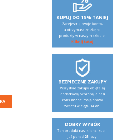
KUPUJ DO 15% TANIEJ
Zarejestruj swoje konto,
a otrzymasz zniżkę na
produkty w naszym sklepie.
Kliknij tutaj
BEZPIECZNE ZAKUPY
Wszystkie zakupy objęte są
dodatkową ochroną, a nasi
konsumenci mają prawo
KA
zwrotu w ciągu 14 dni.
DOBRY WYBÓR
Ten produkt nasi klienci kupili
już ponad
25
razy.