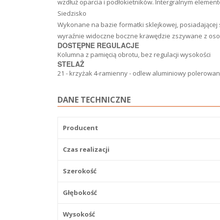
wzdłuż oparcia i podłokietników. Intergralnym element
Siedzisko
Wykonane na bazie formatki sklejkowej, posiadającej s
wyraźnie widoczne boczne krawędzie zszywane z os
DOSTĘPNE REGULACJE
Kolumna z pamięcią obrotu, bez regulacji wysokości
STELAŻ
21 - krzyżak 4-ramienny - odlew aluminiowy polerowan
DANE TECHNICZNE
Producent
Czas realizacji
Szerokość
Głębokość
Wysokość