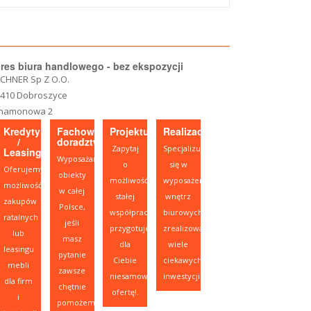
res biura handlowego - bez ekspozycji
CHNER Sp Z O.O.
-410 Dobroszyce
namonowa 2
Kredyty
Fachowe
Projektujesz?
Realizacje
/
doradztwo
Zapytaj
Specjalizujemy
Leasing
Wyposażamy
o
się w
Oferujemy
obiekty
możliwość
wyposażeniu
możliwość
w całej
stałej
wnętrz
zakupów
Polsce,
współpracy,
biurowych,
ratalnych
jeśli
przygotujemy
zrealizowaliśmy
lub
masz
dla
wiele
leasingu
pytanie
Ciebie
ciekawych
mebli
zawsze
niesamowitą
inwestycji.
dla firm
chętnie
ofertę!.
i
pomożemy.