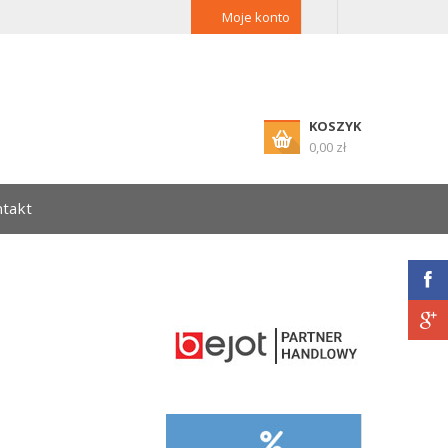
Moje konto
KOSZYK
0,00 zł
takt