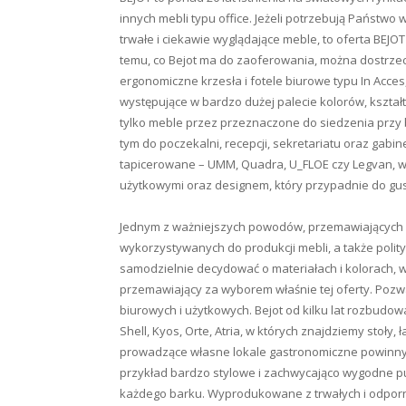
innych mebli typu office. Jeżeli potrzebują Państwo
trwałe i ciekawie wyglądające meble, to oferta BEJOT 
temu, co Bejot ma do zaoferowania, można dostrzec
ergonomiczne krzesła i fotele biurowe typu In Acces, 
występujące w bardzo dużej palecie kolorów, kształt
tylko meble przez przeznaczone do siedzenia przy b
tym do poczekalni, recepcji, sekretariatu oraz gab
tapicerowane – UMM, Quadra, U_FLOE czy Legvan, w
użytkowymi oraz designem, który przypadnie do gust
Jednym z ważniejszych powodów, przemawiających z
wykorzystywanych do produkcji mebli, a także polit
samodzielnie decydować o materiałach i kolorach, 
przemawiający za wyborem właśnie tej oferty. Pozw
biurowych i użytkowych. Bejot od kilku lat rozbudow
Shell, Kyos, Orte, Atria, w których znajdziemy stoły,
prowadzące własne lokale gastronomiczne powinny w 
przykład bardzo stylowe i zachwycająco wygodne p
każdego barku. Wyprodukowane z trwałych i odpor