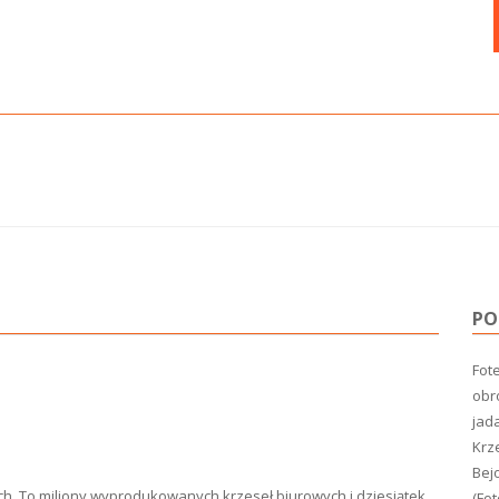
PO
Fote
obro
jada
Krz
Bej
ach. To miliony wyprodukowanych krzeseł biurowych i dziesiątek
(Fot