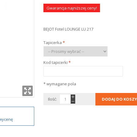
Gwarancja najniższej ceny!
BEJOT Fotel LOUNGE LU 217
Tapicerka
*
Kod tapicerki
*
* wymagane pola
Ilość:
DODAJ DO KOSZY
 wycenę