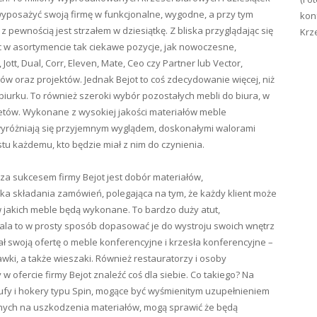
 wyposażyć swoją firmę w funkcjonalne, wygodne, a przy tym
konf
z pewnością jest strzałem w dziesiątkę. Z bliska przyglądając się
Krz
 w asortymencie tak ciekawe pozycje, jak nowoczesne,
Jott, Dual, Corr, Eleven, Mate, Ceo czy Partner lub Vector,
ów oraz projektów. Jednak Bejot to coś zdecydowanie więcej, niż
iurku. To również szeroki wybór pozostałych mebli do biura, w
inetów. Wykonane z wysokiej jakości materiałów meble
yróżniają się przyjemnym wyglądem, doskonałymi walorami
u każdemu, kto będzie miał z nim do czynienia.
a sukcesem firmy Bejot jest dobór materiałów,
yka składania zamówień, polegająca na tym, że każdy klient może
w jakich meble będą wykonane. To bardzo duży atut,
ala to w prosty sposób dopasować je do wystroju swoich wnętrz
ał swoją ofertę o meble konferencyjne i krzesła konferencyjne –
 ławki, a także wieszaki. Również restauratorzy i osoby
ofercie firmy Bejot znaleźć coś dla siebie. Co takiego? Na
ufy i hokery typu Spin, mogące być wyśmienitym uzupełnieniem
nych na uszkodzenia materiałów, mogą sprawić że będą