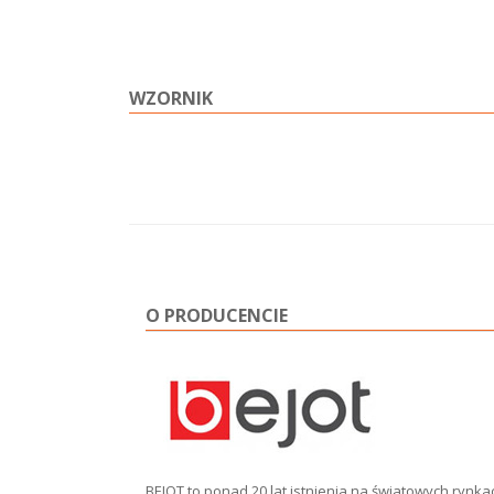
WZORNIK
O PRODUCENCIE
BEJOT to ponad 20 lat istnienia na światowych rynk