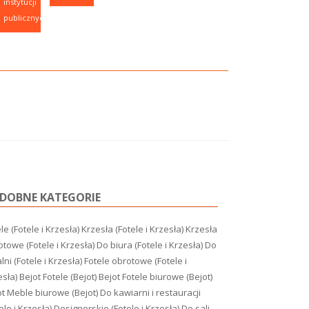
instytucji
publicznych.
DOBNE KATEGORIE
le (Fotele i Krzesła)
Krzesła (Fotele i Krzesła)
Krzesła
towe (Fotele i Krzesła)
Do biura (Fotele i Krzesła)
Do
lni (Fotele i Krzesła)
Fotele obrotowe (Fotele i
esła)
Bejot Fotele (Bejot)
Bejot Fotele biurowe (Bejot)
ot Meble biurowe (Bejot)
Do kawiarni i restauracji
ele i Krzesła)
Designerskie (Fotele i Krzesła)
Do sali