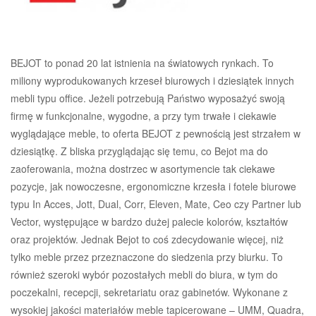
BEJOT to ponad 20 lat istnienia na światowych rynkach. To
miliony wyprodukowanych krzeseł biurowych i dziesiątek innych
mebli typu office. Jeżeli potrzebują Państwo wyposażyć swoją
firmę w funkcjonalne, wygodne, a przy tym trwałe i ciekawie
wyglądające meble, to oferta BEJOT z pewnością jest strzałem w
dziesiątkę. Z bliska przyglądając się temu, co Bejot ma do
zaoferowania, można dostrzec w asortymencie tak ciekawe
pozycje, jak nowoczesne, ergonomiczne krzesła i fotele biurowe
typu In Acces, Jott, Dual, Corr, Eleven, Mate, Ceo czy Partner lub
Vector, występujące w bardzo dużej palecie kolorów, kształtów
oraz projektów. Jednak Bejot to coś zdecydowanie więcej, niż
tylko meble przez przeznaczone do siedzenia przy biurku. To
również szeroki wybór pozostałych mebli do biura, w tym do
poczekalni, recepcji, sekretariatu oraz gabinetów. Wykonane z
wysokiej jakości materiałów meble tapicerowane – UMM, Quadra,