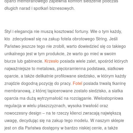
oparci membranowego zapewnia komfort siedzenie podczas
długich narad i spotkań biznesowych.
Styl i elegancja nie muszą kosztować fortuny. Wie o tym każdy,
kto zdecydował się na zakup fotela obrotowego String. Jeśli
Państwo jeszcze tego nie zrobili, warto dowiedzieć się co takiego
unikalnego jest w tym produkcie, że warto go mieć w swoim
biurze lub gabinecie.
Krzesło
posiada wiele zalet, spośród których
najważniejsze to metalowa, pięcioramienna podstawa, siatkowe
oparcie, a także delikatnie profilowane siedzisko, w którym każdy
znajdzie dogodną pozycję do pracy.
Fotel
posiada trwałą tkaninę
membranową, z której tapicerowane zostało siedzisko, a siatka
oparcia ma dużą wytrzymałość na rozciąganie. Wielostopniowa
regulacja w wielu płaszczyznach, wysoka trwałość oraz
nowoczesny design – na te rzeczy klienci zwracają największą
uwagę, decydując się na zakup tego modelu. W naszym sklepie
jest on dla Państwa dostępny w bardzo niskiej cenie, a także