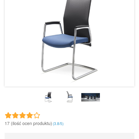
17 (ilość ocen produktu)‎
(
3.8
/
5
)