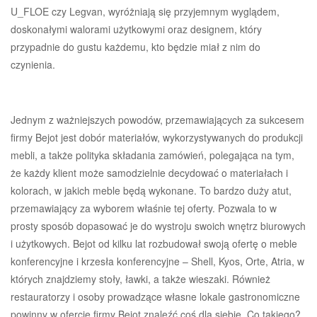
U_FLOE czy Legvan, wyróżniają się przyjemnym wyglądem,
doskonałymi walorami użytkowymi oraz designem, który
przypadnie do gustu każdemu, kto będzie miał z nim do
czynienia.
Jednym z ważniejszych powodów, przemawiających za sukcesem
firmy Bejot jest dobór materiałów, wykorzystywanych do produkcji
mebli, a także polityka składania zamówień, polegająca na tym,
że każdy klient może samodzielnie decydować o materiałach i
kolorach, w jakich meble będą wykonane. To bardzo duży atut,
przemawiający za wyborem właśnie tej oferty. Pozwala to w
prosty sposób dopasować je do wystroju swoich wnętrz biurowych
i użytkowych. Bejot od kilku lat rozbudował swoją ofertę o meble
konferencyjne i krzesła konferencyjne – Shell, Kyos, Orte, Atria, w
których znajdziemy stoły, ławki, a także wieszaki. Również
restauratorzy i osoby prowadzące własne lokale gastronomiczne
powinny w ofercie firmy Bejot znaleźć coś dla siebie. Co takiego?