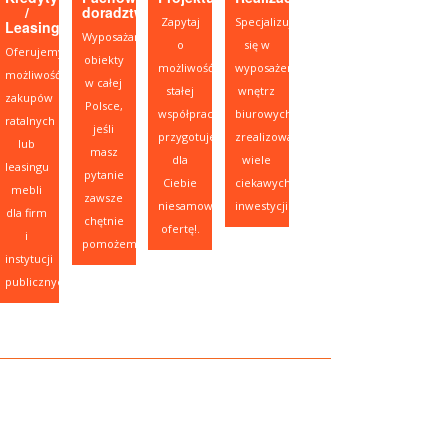
/
doradztwo
Zapytaj
Specjalizujemy
Leasing
Wyposażamy
o
się w
Oferujemy
obiekty
możliwość
wyposażeniu
możliwość
w całej
stałej
wnętrz
zakupów
Polsce,
współpracy,
biurowych,
ratalnych
jeśli
przygotujemy
zrealizowaliśmy
lub
masz
dla
wiele
leasingu
pytanie
Ciebie
ciekawych
mebli
zawsze
niesamowitą
inwestycji.
dla firm
chętnie
ofertę!.
i
pomożemy.
instytucji
publicznych.