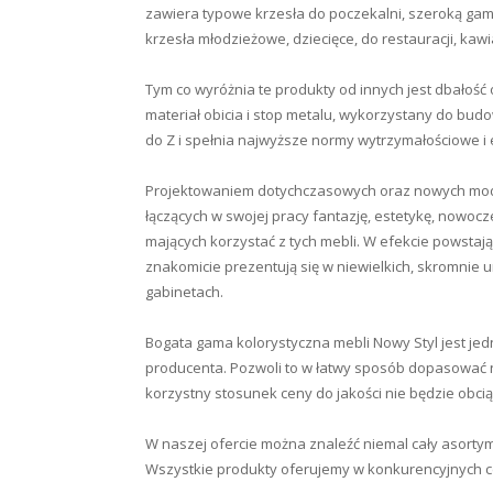
zawiera typowe krzesła do poczekalni, szeroką gamę
krzesła młodzieżowe, dziecięce, do restauracji, kawi
Tym co wyróżnia te produkty od innych jest dbałość 
materiał obicia i stop metalu, wykorzystany do bud
do Z i spełnia najwyższe normy wytrzymałościowe i 
Projektowaniem dotychczasowych oraz nowych model
łączących w swojej pracy fantazję, estetykę, nowo
mających korzystać z tych mebli. W efekcie powstają 
znakomicie prezentują się w niewielkich, skromnie u
gabinetach.
Bogata gama kolorystyczna mebli Nowy Styl jest je
producenta. Pozwoli to w łatwy sposób dopasować n
korzystny stosunek ceny do jakości nie będzie obci
W naszej ofercie można znaleźć niemal cały asortym
Wszystkie produkty oferujemy w konkurencyjnych cen