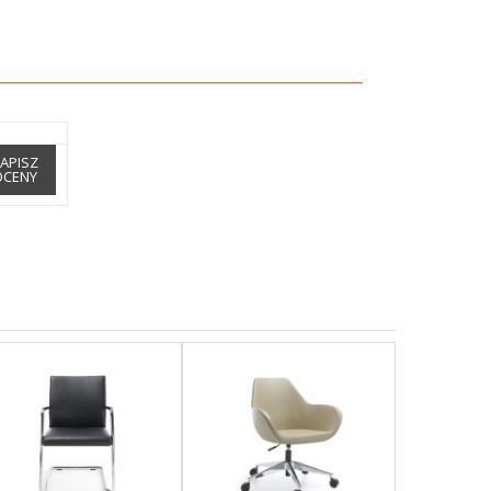
APISZ
OCENY