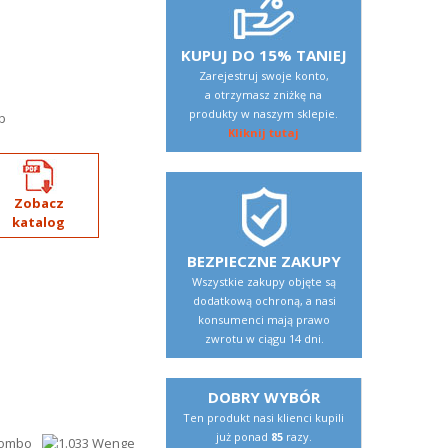
KUPUJ DO 15% TANIEJ
Zarejestruj swoje konto,
a otrzymasz zniżkę na
produkty w naszym sklepie.
b
Kliknij tutaj
Zobacz
katalog
BEZPIECZNE ZAKUPY
Wszystkie zakupy objęte są
dodatkową ochroną, a nasi
konsumenci mają prawo
zwrotu w ciągu 14 dni.
DOBRY WYBÓR
Ten produkt nasi klienci kupili
już ponad
85
razy.