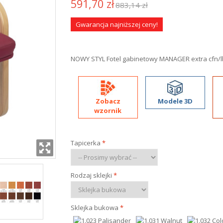
591,70 zł
883,14 zł
Gwarancja najniższej ceny!
NOWY STYL Fotel gabinetowy MANAGER extra cfn/l
Zobacz
Modele 3D
wzornik
Tapicerka
*
Rodzaj sklejki
*
Sklejka bukowa
*