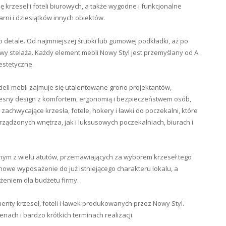
 krzeseł i foteli biurowych, a także wygodne i funkcjonalne
arni i dziesiątków innych obiektów.
o detale. Od najmniejszej śrubki lub gumowej podkładki, aż po
owy stelaża. Każdy element mebli Nowy Styl jest przemyślany od A
estetyczne.
i mebli zajmuje się utalentowane grono projektantów,
czesny design z komfortem, ergonomią i bezpieczeństwem osób,
zachwycające krzesła, fotele, hokery i ławki do poczekalni, które
rządzonych wnętrza, jak i luksusowych poczekalniach, biurach i
dnym z wielu atutów, przemawiających za wyborem krzeseł tego
owe wyposażenie do już istniejącego charakteru lokalu, a
ążeniem dla budżetu firmy.
enty krzeseł, foteli i ławek produkowanych przez Nowy Styl.
ach i bardzo krótkich terminach realizacji.