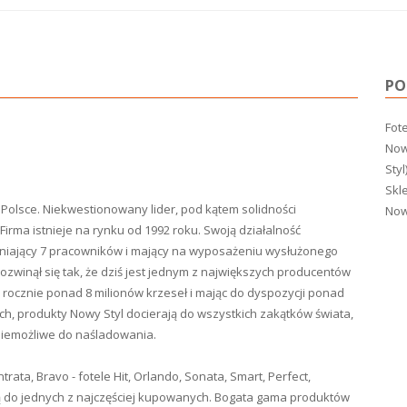
PO
Fote
Now
Styl
Skl
Polsce. Niekwestionowany lider, pod kątem solidności
Now
Firma istnieje na rynku od 1992 roku. Swoją działalność
udniający 7 pracowników i mający na wyposażeniu wysłużonego
rozwinął się tak, że dziś jest jednym z największych producentów
jąc rocznie ponad 8 milionów krzeseł i mając do dyspozycji ponad
h, produkty Nowy Styl docierają do wszystkich zakątków świata,
 niemożliwe do naśladowania.
ntrata, Bravo - fotele Hit, Orlando, Sonata, Smart, Perfect,
leżą do jednych z najczęściej kupowanych. Bogata gama produktów