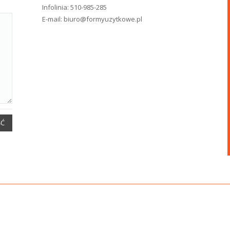
Infolinia:
510-985-285
E-mail:
biuro@formyuzytkowe.pl
ŚĆ