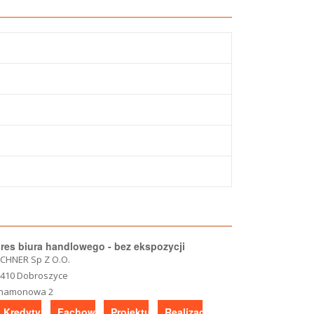
res biura handlowego - bez ekspozycji
CHNER Sp Z O.O.
-410 Dobroszyce
namonowa 2
Kredyty
Fachowe
Projektujesz?
Realizacje