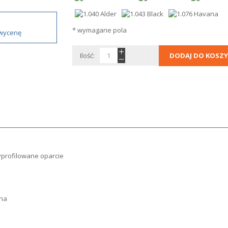
* wymagane pola
 wycenę
Ilość:
DODAJ DO KOSZY
yprofilowane oparcie
ana