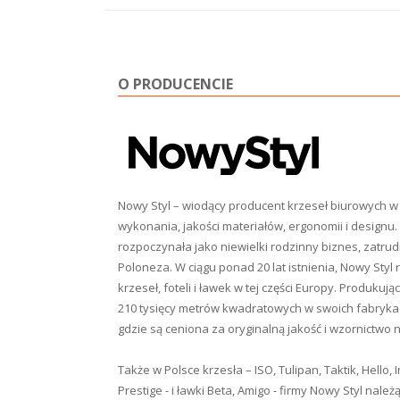
O PRODUCENCIE
Nowy Styl – wiodący producent krzeseł biurowych w 
wykonania, jakości materiałów, ergonomii i designu. 
rozpoczynała jako niewielki rodzinny biznes, zatr
Poloneza. W ciągu ponad 20 lat istnienia, Nowy Styl 
krzeseł, foteli i ławek w tej części Europy. Produku
210 tysięcy metrów kwadratowych w swoich fabrykac
gdzie są ceniona za oryginalną jakość i wzornictwo
Także w Polsce krzesła – ISO, Tulipan, Taktik, Hello, I
Prestige - i ławki Beta, Amigo - firmy Nowy Styl na