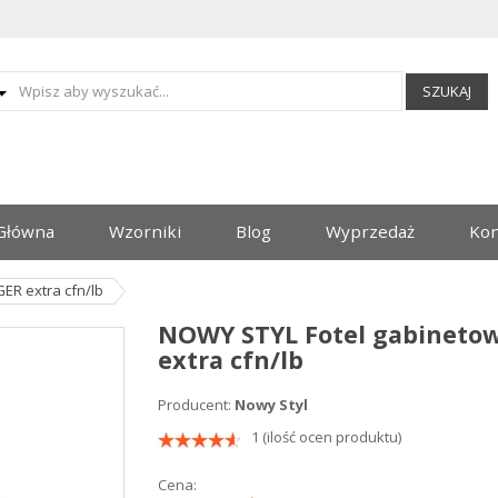
SZUKAJ
Główna
Wzorniki
Blog
Wyprzedaż
Kon
ER extra cfn/lb
NOWY STYL Fotel gabinet
extra cfn/lb
Producent:
Nowy Styl
1 (ilość ocen produktu)
Cena: