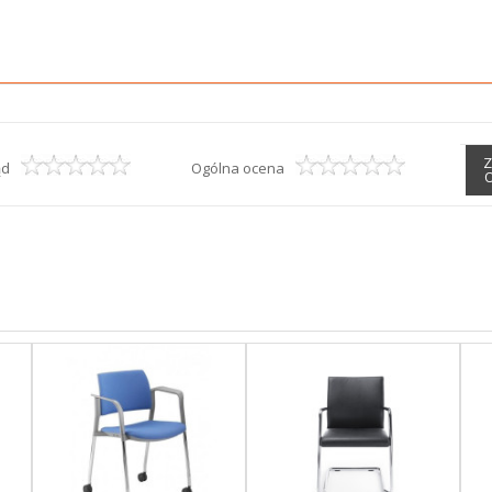
Z
ąd
Ogólna ocena