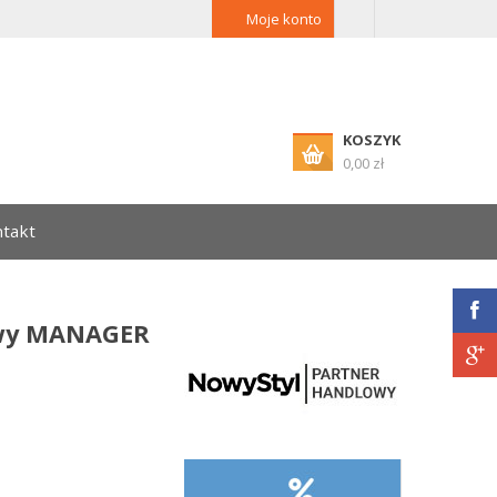
Moje konto
KOSZYK
0,00 zł
takt
owy MANAGER