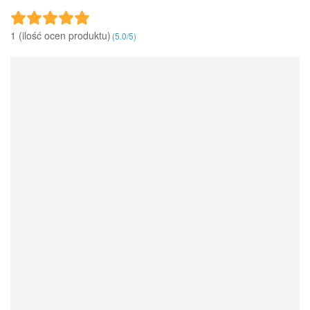
1 (ilość ocen produktu)‎
(
5.0
/
5
)