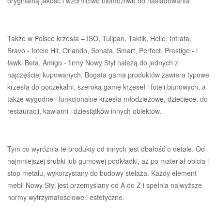
oryginalną jakość i wzornictwo niemożliwe do naśladowania.
Także w Polsce krzesła – ISO, Tulipan, Taktik, Hello, Intrata,
Bravo - fotele Hit, Orlando, Sonata, Smart, Perfect, Prestige - i
ławki Beta, Amigo - firmy Nowy Styl należą do jednych z
najczęściej kupowanych. Bogata gama produktów zawiera typowe
krzesła do poczekalni, szeroką gamę krzeseł i foteli biurowych, a
także wygodne i funkcjonalne krzesła młodzieżowe, dziecięce, do
restauracji, kawiarni i dziesiątków innych obiektów.
Tym co wyróżnia te produkty od innych jest dbałość o detale. Od
najmniejszej śrubki lub gumowej podkładki, aż po materiał obicia i
stop metalu, wykorzystany do budowy stelaża. Każdy element
mebli Nowy Styl jest przemyślany od A do Z i spełnia najwyższe
normy wytrzymałościowe i estetyczne.