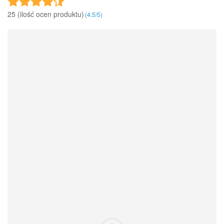
25 (ilość ocen produktu)‎
(
4.5
/
5
)