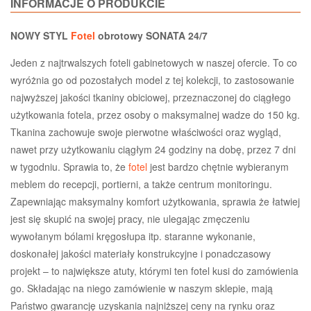
INFORMACJE O PRODUKCIE
NOWY STYL
Fotel
obrotowy SONATA 24/7
Jeden z najtrwalszych foteli gabinetowych w naszej ofercie. To co
wyróżnia go od pozostałych model z tej kolekcji, to zastosowanie
najwyższej jakości tkaniny obiciowej, przeznaczonej do ciągłego
użytkowania fotela, przez osoby o maksymalnej wadze do 150 kg.
Tkanina zachowuje swoje pierwotne właściwości oraz wygląd,
nawet przy użytkowaniu ciągłym 24 godziny na dobę, przez 7 dni
w tygodniu. Sprawia to, że
fotel
jest bardzo chętnie wybieranym
meblem do recepcji, portierni, a także centrum monitoringu.
Zapewniając maksymalny komfort użytkowania, sprawia że łatwiej
jest się skupić na swojej pracy, nie ulegając zmęczeniu
wywołanym bólami kręgosłupa itp. staranne wykonanie,
doskonałej jakości materiały konstrukcyjne i ponadczasowy
projekt – to największe atuty, którymi ten fotel kusi do zamówienia
go. Składając na niego zamówienie w naszym sklepie, mają
Państwo gwarancję uzyskania najniższej ceny na rynku oraz