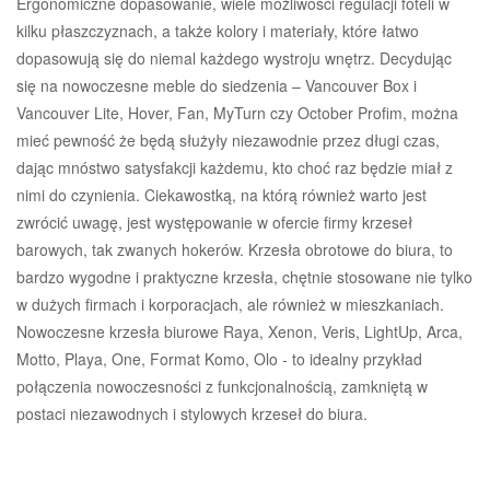
Ergonomiczne dopasowanie, wiele możliwości regulacji foteli w
kilku płaszczyznach, a także kolory i materiały, które łatwo
dopasowują się do niemal każdego wystroju wnętrz. Decydując
się na nowoczesne meble do siedzenia – Vancouver Box i
Vancouver Lite, Hover, Fan, MyTurn czy October Profim, można
mieć pewność że będą służyły niezawodnie przez długi czas,
dając mnóstwo satysfakcji każdemu, kto choć raz będzie miał z
nimi do czynienia. Ciekawostką, na którą również warto jest
zwrócić uwagę, jest występowanie w ofercie firmy krzeseł
barowych, tak zwanych hokerów. Krzesła obrotowe do biura, to
bardzo wygodne i praktyczne krzesła, chętnie stosowane nie tylko
w dużych firmach i korporacjach, ale również w mieszkaniach.
Nowoczesne krzesła biurowe Raya, Xenon, Veris, LightUp, Arca,
Motto, Playa, One, Format Komo, Olo - to idealny przykład
połączenia nowoczesności z funkcjonalnością, zamkniętą w
postaci niezawodnych i stylowych krzeseł do biura.