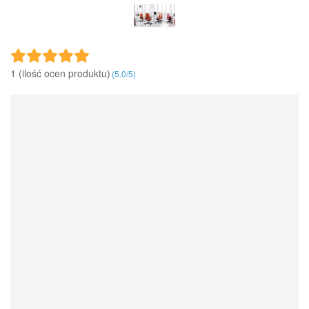
1 (ilość ocen produktu)‎
(
5.0
/
5
)