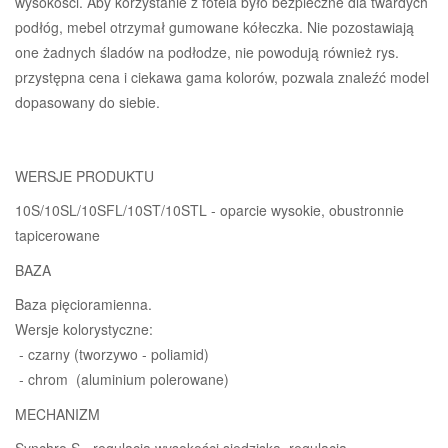
wysokości. Aby korzystanie z fotela było bezpieczne dla twardych
podłóg, mebel otrzymał gumowane kółeczka. Nie pozostawiają
one żadnych śladów na podłodze, nie powodują również rys.
przystępna cena i ciekawa gama kolorów, pozwala znaleźć model
dopasowany do siebie.
WERSJE PRODUKTU
10S/10SL/10SFL/10ST/10STL - oparcie wysokie, obustronnie
tapicerowane
BAZA
Baza pięcioramienna.
Wersje kolorystyczne:
- czarny (tworzywo - poliamid)
- chrom (aluminium polerowane)
MECHANIZM
Synchro S - regulacja wysokości siedziska, regulacja