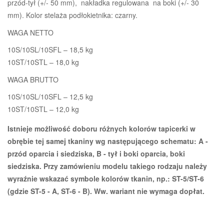
przód-tył (+/- 50 mm), nakładka regulowana na boki (+/- 30
mm). Kolor stelaża podłokietnika: czarny.
WAGA NETTO
10S/10SL/10SFL – 18,5 kg
10ST/10STL – 18,0 kg
WAGA BRUTTO
10S/10SL/10SFL – 12,5 kg
10ST/10STL – 12,0 kg
Istnieje możliwość doboru różnych kolorów tapicerki w
obrębie tej samej tkaniny wg następującego schematu: A -
przód oparcia i siedziska, B - tył i boki oparcia, boki
siedziska. Przy zamówieniu modelu takiego rodzaju należy
wyraźnie wskazać symbole kolorów tkanin, np.: ST-5/ST-6
(gdzie ST-5 - A, ST-6 - B). Ww. wariant nie wymaga dopłat.