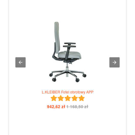
L.KL
tnika
L.KLEIBER Fotel obrotowy APP
942,62 zł
1 168,50 zł