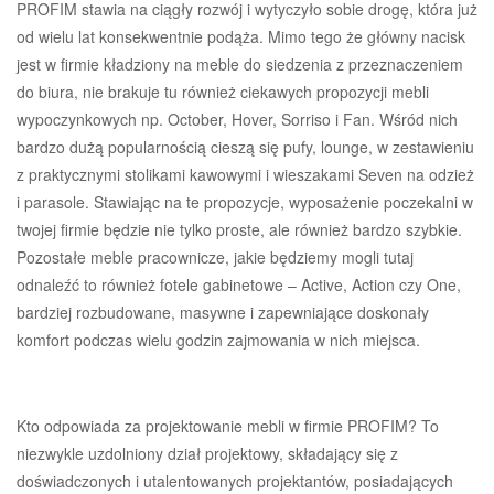
PROFIM stawia na ciągły rozwój i wytyczyło sobie drogę, która już
od wielu lat konsekwentnie podąża. Mimo tego że główny nacisk
jest w firmie kładziony na meble do siedzenia z przeznaczeniem
do biura, nie brakuje tu również ciekawych propozycji mebli
wypoczynkowych np. October, Hover, Sorriso i Fan. Wśród nich
bardzo dużą popularnością cieszą się pufy, lounge, w zestawieniu
z praktycznymi stolikami kawowymi i wieszakami Seven na odzież
i parasole. Stawiając na te propozycje, wyposażenie poczekalni w
twojej firmie będzie nie tylko proste, ale również bardzo szybkie.
Pozostałe meble pracownicze, jakie będziemy mogli tutaj
odnaleźć to również fotele gabinetowe – Active, Action czy One,
bardziej rozbudowane, masywne i zapewniające doskonały
komfort podczas wielu godzin zajmowania w nich miejsca.
Kto odpowiada za projektowanie mebli w firmie PROFIM? To
niezwykle uzdolniony dział projektowy, składający się z
doświadczonych i utalentowanych projektantów, posiadających