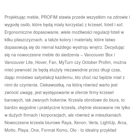
Projektując meble, PROFIM stawia przede wszystkim na zdrowie i
wygodę osób, które będą miały korzystać z krzeseł, foteli i sof.
Ergonomiczne dopasowanie, wiele możliwości regulacji foteli w
kilku płaszczyznach, a także kolory i materiały, które łatwo
dopasowują się do niemal każdego wystroju wnętrz. Decydując
się na nowoczesne meble do siedzenia – Vancouver Box i
Vancouver Lite, Hover, Fan, MyTurn czy October Profim, można
mieć pewność że będą służyły niezawodnie przez długi czas,
dając mnóstwo satysfakcji każdemu, kto choć raz będzie miał z
nimi do czynienia. Ciekawostką, na którą również warto jest
zwrócić uwagę, jest występowanie w ofercie firmy krzeseł
barowych, tak zwanych hokerów. Krzesła obrotowe do biura, to
bardzo wygodne i praktyczne krzesła, chętnie stosowane nie tylko
w dużych firmach i korporacjach, ale również w mieszkaniach.
Nowoczesne krzesła biurowe Raya, Xenon, Veris, LightUp, Arca,
Motto, Playa, One, Format Komo, Olo - to idealny przykład