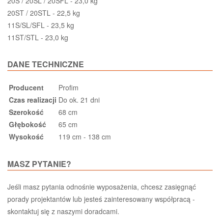
20S / 20SL / 20SFL - 23,0 kg
20ST / 20STL - 22,5 kg
11S/SL/SFL - 23,5 kg
11ST/STL - 23,0 kg
DANE TECHNICZNE
Producent
Profim
Czas realizacji
Do ok. 21 dni
Szerokość
68 cm
Głębokość
65 cm
Wysokość
119 cm - 138 cm
MASZ PYTANIE?
Jeśli masz pytania odnośnie wyposażenia, chcesz zasięgnąć
porady projektantów lub jesteś zainteresowany współpracą -
skontaktuj się z naszymi doradcami.