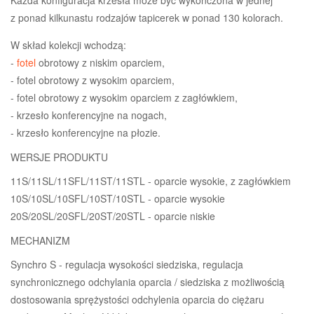
z ponad kilkunastu rodzajów tapicerek w ponad 130 kolorach.
W skład kolekcji wchodzą:
-
fotel
obrotowy z niskim oparciem,
- fotel obrotowy z wysokim oparciem,
- fotel obrotowy z wysokim oparciem z zagłówkiem,
- krzesło konferencyjne na nogach,
- krzesło konferencyjne na płozie.
WERSJE PRODUKTU
11S/11SL/11SFL/11ST/11STL - oparcie wysokie, z zagłówkiem
10S/10SL/10SFL/10ST/10STL - oparcie wysokie
20S/20SL/20SFL/20ST/20STL - oparcie niskie
MECHANIZM
Synchro S - regulacja wysokości siedziska, regulacja
synchronicznego odchylania oparcia / siedziska z możliwością
dostosowania sprężystości odchylenia oparcia do ciężaru