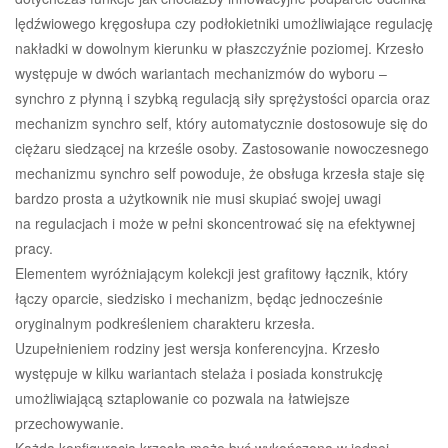
lędźwiowego kręgosłupa czy podłokietniki umożliwiające regulację
nakładki w dowolnym kierunku w płaszczyźnie poziomej. Krzesło
występuje w dwóch wariantach mechanizmów do wyboru –
synchro z płynną i szybką regulacją siły sprężystości oparcia oraz
mechanizm synchro self, który automatycznie dostosowuje się do
ciężaru siedzącej na krześle osoby. Zastosowanie nowoczesnego
mechanizmu synchro self powoduje, że obsługa krzesła staje się
bardzo prosta a użytkownik nie musi skupiać swojej uwagi
na regulacjach i może w pełni skoncentrować się na efektywnej
pracy.
Elementem wyróżniającym kolekcji jest grafitowy łącznik, który
łączy oparcie, siedzisko i mechanizm, będąc jednocześnie
oryginalnym podkreśleniem charakteru krzesła.
Uzupełnieniem rodziny jest wersja konferencyjna. Krzesło
występuje w kilku wariantach stelaża i posiada konstrukcję
umożliwiającą sztaplowanie co pozwala na łatwiejsze
przechowywanie.
Każda konfiguracja krzesła może być wykończona w jednej