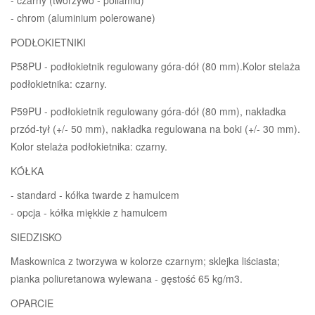
- chrom (aluminium polerowane)
PODŁOKIETNIKI
P58PU - podłokietnik regulowany góra-dół (80 mm).Kolor stelaża
podłokietnika: czarny.
P59PU - podłokietnik regulowany góra-dół (80 mm), nakładka
przód-tył (+/- 50 mm), nakładka regulowana na boki (+/- 30 mm).
Kolor stelaża podłokietnika: czarny.
KÓŁKA
- standard - kółka twarde z hamulcem
- opcja - kółka miękkie z hamulcem
SIEDZISKO
Maskownica z tworzywa w kolorze czarnym; sklejka liściasta;
pianka poliuretanowa wylewana - gęstość 65 kg/m3.
OPARCIE