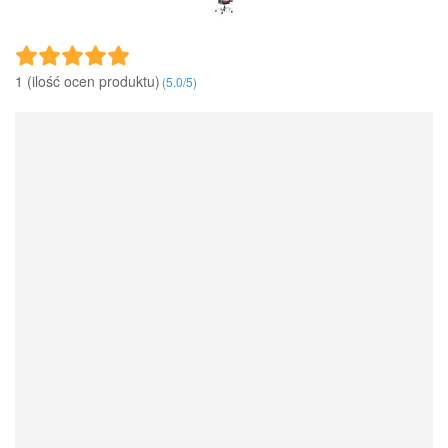
1 (ilość ocen produktu)‎
(
5.0
/
5
)