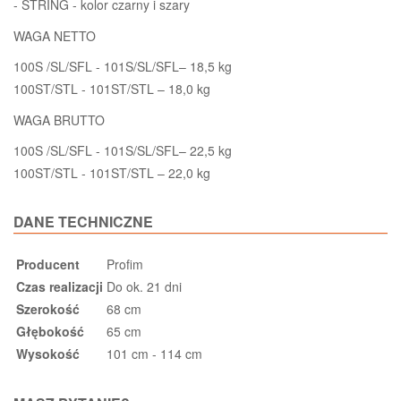
- STRING - kolor czarny i szary
WAGA NETTO
100S /SL/SFL - 101S/SL/SFL– 18,5 kg
100ST/STL - 101ST/STL – 18,0 kg
WAGA BRUTTO
100S /SL/SFL - 101S/SL/SFL– 22,5 kg
100ST/STL - 101ST/STL – 22,0 kg
DANE TECHNICZNE
Producent
Profim
Czas realizacji
Do ok. 21 dni
Szerokość
68 cm
Głębokość
65 cm
Wysokość
101 cm - 114 cm