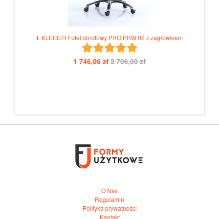
L.KLEIBER Fotel obrotowy PRO PRW 02 z zagłówkiem
L.KL
1 746,06 zł
2 706,00 zł
O Nas
Regulamin
Polityka prywatności
Kontakt