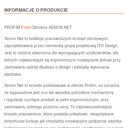
INFORMACJE O PRODUKCIE
PROFIM
Fotel
Obrotory XENON NET
Xenon Net to kolekcja pracowniczych krzeseł obrotowych,
zaprojektowana przez niemiecką grupę projektową ITO Design.
Jest to rodzina stworzona dla wymagających użytkowników, dla
których najważniejsze są ergonomiczne rozwiązanie jednak przy
zachowaniu pełnej dbałości o design i estetykę wykonania
siedziska.
Xenon Net to krzesło podstawowe w ofercie Profim, co oznacza,
że wyposażone jest ono we wszelkie potrzebne mechanizmy
i regulacje czyniące produkt w pełni ergonomicznym, przy
zachowaniu dobrego poziomu ceny. To najnowocześniejsze
krzesło pracownicze, które posiada unikatowe, niespotykane
dotychczas funkcje jak chociażby innowacyjne podparcie odcinka
lędźwiowego kręgosłupa czy podłokietniki umożliwiające regulację