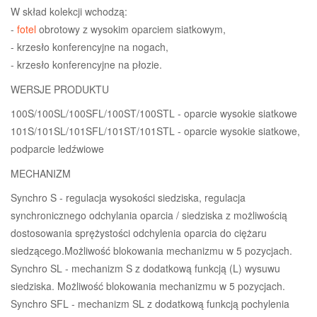
W skład kolekcji wchodzą:
-
fotel
obrotowy z wysokim oparciem siatkowym,
- krzesło konferencyjne na nogach,
- krzesło konferencyjne na płozie.
WERSJE PRODUKTU
100S/100SL/100SFL/100ST/100STL - oparcie wysokie siatkowe
101S/101SL/101SFL/101ST/101STL - oparcie wysokie siatkowe,
podparcie ledźwiowe
MECHANIZM
Synchro S - regulacja wysokości siedziska, regulacja
synchronicznego odchylania oparcia / siedziska z możliwością
dostosowania sprężystości odchylenia oparcia do ciężaru
siedzącego.Możliwość blokowania mechanizmu w 5 pozycjach.
Synchro SL - mechanizm S z dodatkową funkcją (L) wysuwu
siedziska. Możliwość blokowania mechanizmu w 5 pozycjach.
Synchro SFL - mechanizm SL z dodatkową funkcją pochylenia