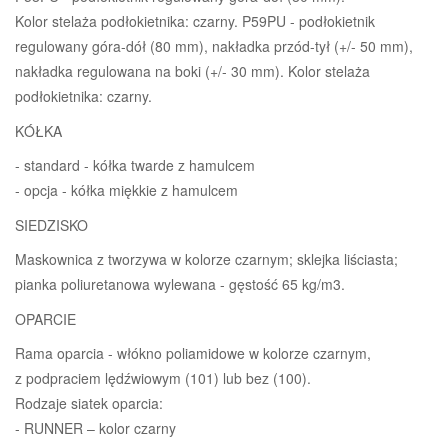
Kolor stelaża podłokietnika: czarny. P59PU - podłokietnik
regulowany góra-dół (80 mm), nakładka przód-tył (+/- 50 mm),
nakładka regulowana na boki (+/- 30 mm). Kolor stelaża
podłokietnika: czarny.
KÓŁKA
- standard - kółka twarde z hamulcem
- opcja - kółka miękkie z hamulcem
SIEDZISKO
Maskownica z tworzywa w kolorze czarnym; sklejka liściasta;
pianka poliuretanowa wylewana - gęstość 65 kg/m3.
OPARCIE
Rama oparcia - włókno poliamidowe w kolorze czarnym,
z podpraciem lędźwiowym (101) lub bez (100).
Rodzaje siatek oparcia:
- RUNNER – kolor czarny