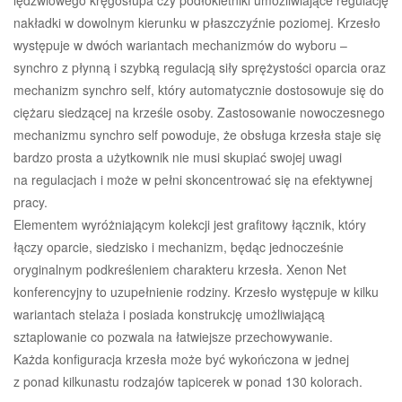
nakładki w dowolnym kierunku w płaszczyźnie poziomej. Krzesło
występuje w dwóch wariantach mechanizmów do wyboru –
synchro z płynną i szybką regulacją siły sprężystości oparcia oraz
mechanizm synchro self, który automatycznie dostosowuje się do
ciężaru siedzącej na krześle osoby. Zastosowanie nowoczesnego
mechanizmu synchro self powoduje, że obsługa krzesła staje się
bardzo prosta a użytkownik nie musi skupiać swojej uwagi
na regulacjach i może w pełni skoncentrować się na efektywnej
pracy.
Elementem wyróżniającym kolekcji jest grafitowy łącznik, który
łączy oparcie, siedzisko i mechanizm, będąc jednocześnie
oryginalnym podkreśleniem charakteru krzesła. Xenon Net
konferencyjny to uzupełnienie rodziny. Krzesło występuje w kilku
wariantach stelaża i posiada konstrukcję umożliwiającą
sztaplowanie co pozwala na łatwiejsze przechowywanie.
Każda konfiguracja krzesła może być wykończona w jednej
z ponad kilkunastu rodzajów tapicerek w ponad 130 kolorach.