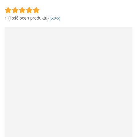
1 (ilość ocen produktu)‎
(
5.0
/
5
)