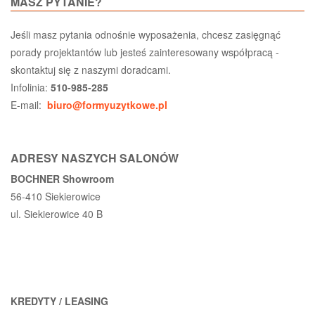
MASZ PYTANIE?
Jeśli masz pytania odnośnie wyposażenia, chcesz zasięgnąć
porady projektantów lub jesteś zainteresowany współpracą -
skontaktuj się z naszymi doradcami.
Infolinia:
510-985-285
E-mail:
biuro@formyuzytkowe.pl
ADRESY NASZYCH SALONÓW
BOCHNER Showroom
56-410 Siekierowice
ul. Siekierowice 40 B
KREDYTY / LEASING